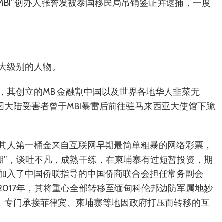
MBI”创办人张誉发被泰国移民局吊销签证并逮捕，一度
大级别的人物。
，其创立的MBI金融割中国以及世界各地华人韭菜无
国大陆受害者曾于MBI暴雷后前往驻马来西亚大使馆下跪
其人第一桶金来自互联网早期最简单粗暴的网络彩票，
湖”，谈吐不凡，成熟干练，在柬埔寨有过短暂投资，期
加入了中国侨联指导的中国侨商联合会担任常务副会
017年，其将重心全部转移至缅甸科伦邦边防军属地妙
”，专门承接菲律宾、柬埔寨等地因政府打压而转移的互