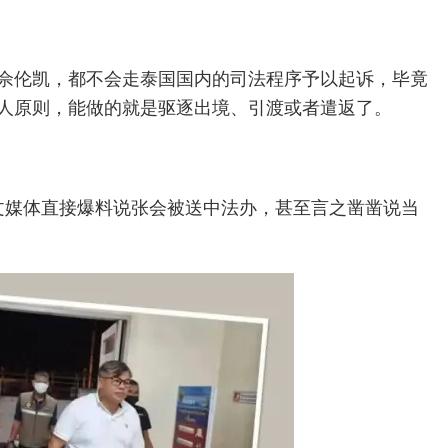
佘伦凯，都不会走泰国国内的司法程序予以起诉，毕竟
人原则，能做的就是驱逐出境、引渡或者遣返了。
文媒体直接爆料说张会被送中法办，甚至言之凿凿说当