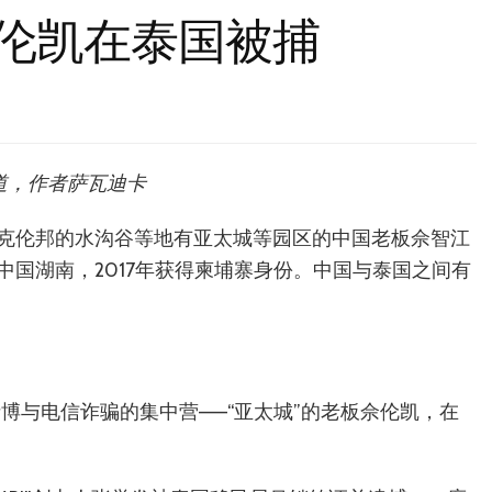
佘伦凯在泰国被捕
报道，作者萨瓦迪卡
克伦邦的水沟谷等地有亚太城等园区的中国老板佘智江
国湖南，2017年获得柬埔寨身份。中国与泰国之间有
赌博与电信诈骗的集中营——“亚太城”的老板佘伦凯，在