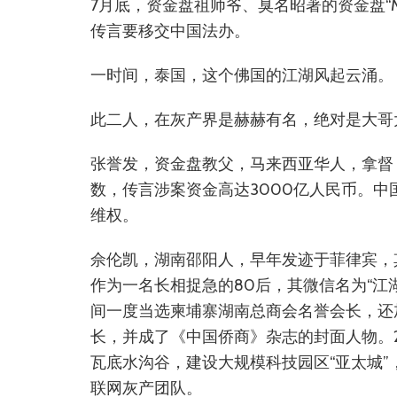
7月底，资金盘祖师爷、臭名昭著的资金盘“
传言要移交中国法办。
一时间，泰国，这个佛国的江湖风起云涌。
此二人，在灰产界是赫赫有名，绝对是大哥
张誉发，资金盘教父，马来西亚华人，拿督
数，传言涉案资金高达3000亿人民币。中
维权。
佘伦凯，湖南邵阳人，早年发迹于菲律宾，
作为一名长相捉急的80后，其微信名为“江
间一度当选柬埔寨湖南总商会名誉会长，还
长，并成了《中国侨商》杂志的封面人物。2
瓦底水沟谷，建设大规模科技园区“亚太城
联网灰产团队。