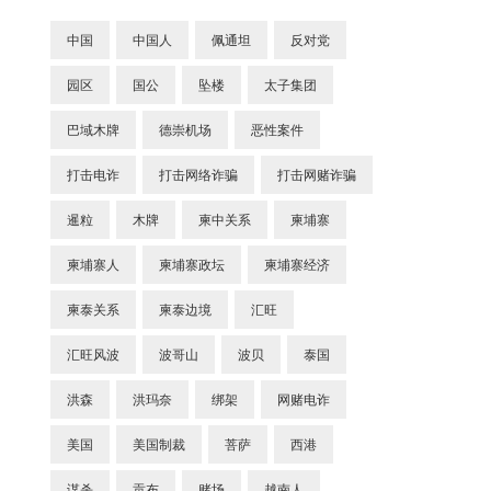
中国
中国人
佩通坦
反对党
园区
国公
坠楼
太子集团
巴域木牌
德崇机场
恶性案件
打击电诈
打击网络诈骗
打击网赌诈骗
暹粒
木牌
柬中关系
柬埔寨
柬埔寨人
柬埔寨政坛
柬埔寨经济
柬泰关系
柬泰边境
汇旺
汇旺风波
波哥山
波贝
泰国
洪森
洪玛奈
绑架
网赌电诈
美国
美国制裁
菩萨
西港
谋杀
贡布
赌场
越南人