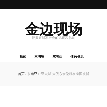
金边现场
把握柬埔寨社会的温度和脉动
独家
柬埔寨
东南亚
便民信息
首页
/
东南亚
/
“亚太城”大股东佘伦凯在泰国被捕