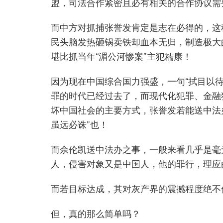
盟，司法合作紧密且必有相关的合作协议需
而中方对抓捕张誉发肯定是志在必得的，这
民头脑发热砸锅卖铁却血本无归，制造极大
堪比抓当年“湄公河惨案”主犯糯康！
因为现在中国综合国力强盛，一句“拭目以
罪的时代已经过去了，而现代化犯罪、金融
坏中国社会的主要方式，张誉发若能送中法
虽远必诛”也！
而佘伦凯送中法办之事，一般来看几乎是毫
人，侵害对象又是中国人，他的罪行，理应
而若目标达成，其对灰产界的震撼程度绝不
但，真的那么简单吗？