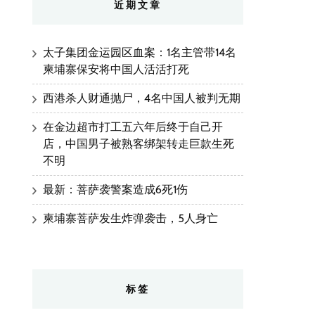
近期文章
太子集团金运园区血案：1名主管带14名
柬埔寨保安将中国人活活打死
西港杀人财通抛尸，4名中国人被判无期
在金边超市打工五六年后终于自己开
店，中国男子被熟客绑架转走巨款生死
不明
最新：菩萨袭警案造成6死1伤
柬埔寨菩萨发生炸弹袭击，5人身亡
标签