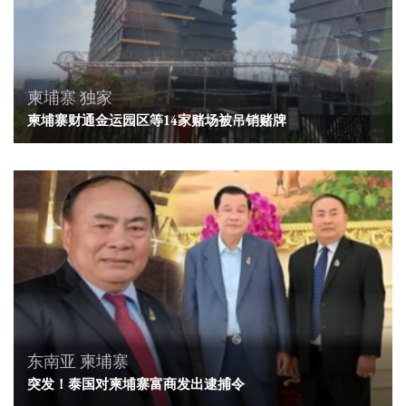
柬埔寨
独家
柬埔寨财通金运园区等14家赌场被吊销赌牌
东南亚
柬埔寨
突发！泰国对柬埔寨富商发出逮捕令