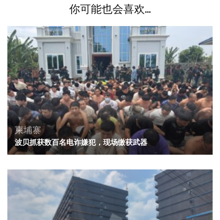
你可能也会喜欢...
柬埔寨
波贝抓获数百名电诈嫌犯，现场缴获武器