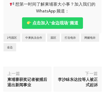
想第一时间了解柬埔寨大小事？加入我们的
WhatsApp 频道：
点击加入“金边现场”频道
2号园区
中柬执法合作
园区
打击电诈
网赌电诈
金边
博
上一篇
下一篇
文
柬埔寨获奖记者被捕后
李沙眛东达拉等人被正
导
退出新闻事业
式起诉
航