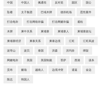
中国
中国人
佩通坦
反对党
园区
国公
坠楼
太子集团
巴域木牌
德崇机场
恶性案件
打击电诈
打击网络诈骗
打击网赌诈骗
暹粒
木牌
柬中关系
柬埔寨
柬埔寨人
柬埔寨政坛
柬埔寨经济
柬泰关系
柬泰边境
汇旺
汇旺风波
波哥山
波贝
泰国
洪森
洪玛奈
绑架
网赌电诈
美国
美国制裁
菩萨
西港
谋杀
贡布
赌场
越南人
边境冲突
遣返
金边
陈志
韩国人