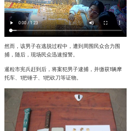
然而，该男子在逃脱过程中，遭到周围民众合力围
捕，随后，现场民众迅速报警。
暹粒市宪兵赶到后，将案犯男子逮捕，并缴获1辆摩
托车、1把锤子、1把砍刀等证物。