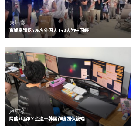
柬埔寨
柬埔寨遣返406名外国人 140人为中国籍
柬埔寨
网赌+电诈？金边一韩国诈骗团伙被端