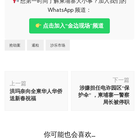
想第一时间了解柬埔寨大小事？加入我们的
WhatsApp 频道：
点击加入“金边现场”频道
抢劫案
暹粒
沙乐市场
博
下一篇
文
上一篇
涉嫌担任电诈园区“保
洪玛奈向全柬华人华侨
导
护伞” ，柬埔寨一警察
送新春祝福
航
局长被停职
你可能也会喜欢...