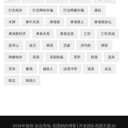
打击电诈
打击网络诈骗
打击网赌诈骗
暹粒
木牌
柬中关系
柬埔寨
柬埔寨人
柬埔寨政坛
柬埔寨经济
柬泰关系
柬泰边境
汇旺
汇旺风波
波哥山
波贝
泰国
洪森
洪玛奈
绑架
网赌电诈
美国
美国制裁
菩萨
西港
谋杀
贡布
赌场
越南人
边境冲突
遣返
金边
陈志
韩国人
2026年版权
金边现场
.
花团妈妈博客 | 开发团队
花团主题
.由