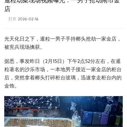
暹粒劫案现场视频曝光：一男子抢劫闹市金
店
打开
2026-02-16
光天化日之下，暹粒一男子手持榔头抢劫一家金店，
被宪兵现场擒获。
据悉，事发昨日（2月15日）下午2点52分左右，在暹
粒著名的沙乐市场，一本地男子接近一家金店的柜台
后，突然拿着榔头打碎柜台玻璃，迅速拿走柜台内的
金饰。