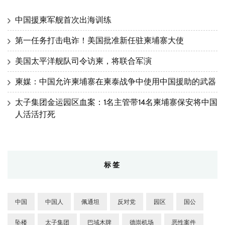
中国援柬军舰首次出海训练
第一任务打击电诈！美国批准新任驻柬埔寨大使
美国太平洋舰队司令访柬，将联合军演
柬媒：中国允许柬埔寨在柬泰战争中使用中国援助的武器
太子集团金运园区血案：1名主管带14名柬埔寨保安将中国
人活活打死
标签
中国
中国人
佩通坦
反对党
园区
国公
坠楼
太子集团
巴域木牌
德崇机场
恶性案件