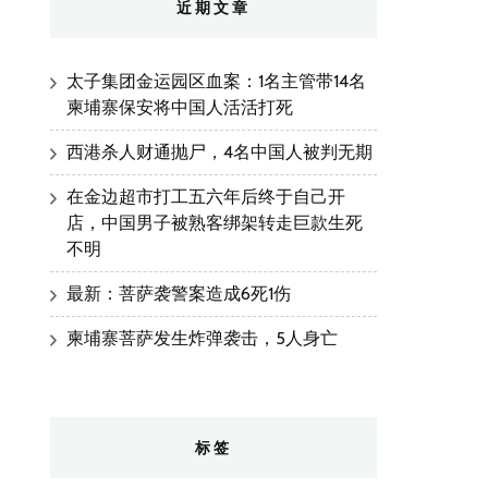
近期文章
太子集团金运园区血案：1名主管带14名
柬埔寨保安将中国人活活打死
西港杀人财通抛尸，4名中国人被判无期
在金边超市打工五六年后终于自己开
店，中国男子被熟客绑架转走巨款生死
不明
最新：菩萨袭警案造成6死1伤
柬埔寨菩萨发生炸弹袭击，5人身亡
标签