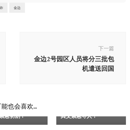
诈
金边
下一篇
金边2号园区人员将分三批包
机遣送回国
柬埔寨
独家
柬埔寨
能也会喜欢...
寨游”遭中国网民抵
21岁中国男孩于木牌失踪
程紧急切割？
其父紧急寻人！