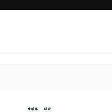
柬埔寨
独家