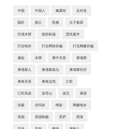
中国
中国人
佩通坦
反对党
园区
国公
坠楼
太子集团
巴域木牌
德崇机场
恶性案件
打击电诈
打击网络诈骗
打击网赌诈骗
暹粒
木牌
柬中关系
柬埔寨
柬埔寨人
柬埔寨政坛
柬埔寨经济
柬泰关系
柬泰边境
汇旺
汇旺风波
波哥山
波贝
泰国
洪森
洪玛奈
绑架
网赌电诈
美国
美国制裁
菩萨
西港
谋杀
贡布
赌场
越南人