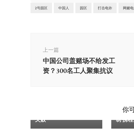
2号园区
中国人
园区
打击电诈
网赌电
博
文
上一篇
导
中国公司盖赌场不给发工
航
资？300名工人聚集抗议
柬埔寨
东南亚
你可
资不抵债？汇旺H-Pay清算
“柬埔
失败
制 携