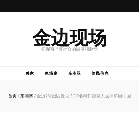
金边现场
把握柬埔寨社会的温度和脉动
独家
柬埔寨
东南亚
便民信息
首页
/
柬埔寨
/
金边2号园区覆灭 500名电诈嫌疑人被押解回中国