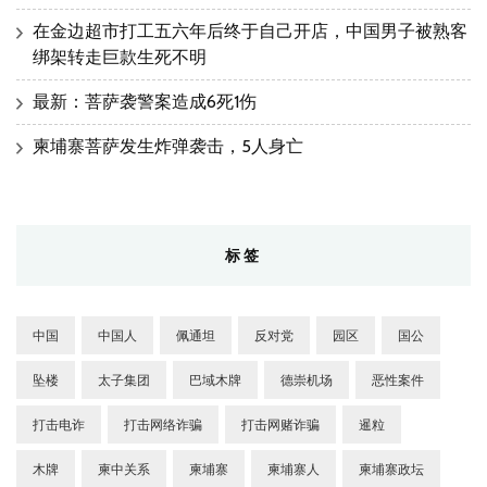
在金边超市打工五六年后终于自己开店，中国男子被熟客
绑架转走巨款生死不明
最新：菩萨袭警案造成6死1伤
柬埔寨菩萨发生炸弹袭击，5人身亡
标签
中国
中国人
佩通坦
反对党
园区
国公
坠楼
太子集团
巴域木牌
德崇机场
恶性案件
打击电诈
打击网络诈骗
打击网赌诈骗
暹粒
木牌
柬中关系
柬埔寨
柬埔寨人
柬埔寨政坛