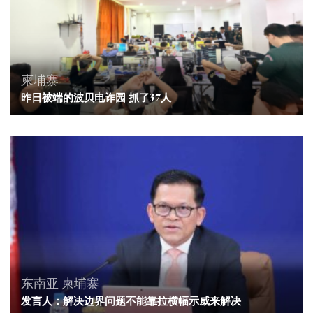
柬埔寨
昨日被端的波贝电诈园 抓了37人
东南亚
柬埔寨
发言人：解决边界问题不能靠拉横幅示威来解决