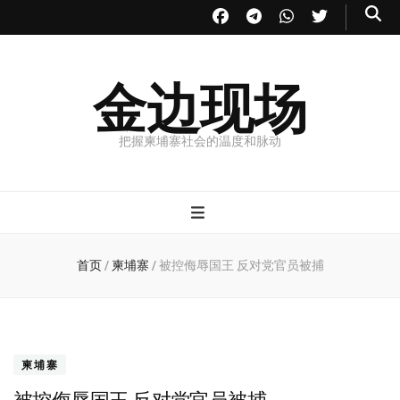
金边现场
把握柬埔寨社会的温度和脉动
首页
/
柬埔寨
/
被控侮辱国王 反对党官员被捕
柬埔寨