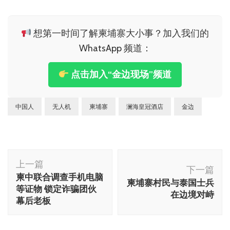
想第一时间了解柬埔寨大小事？加入我们的
WhatsApp 频道：
点击加入“金边现场”频道
中国人
无人机
柬埔寨
澜海皇冠酒店
金边
博
上一篇
文
下一篇
柬中联合调查手机电脑
柬埔寨村民与泰国士兵
导
等证物 锁定诈骗团伙
在边境对峙
航
幕后老板