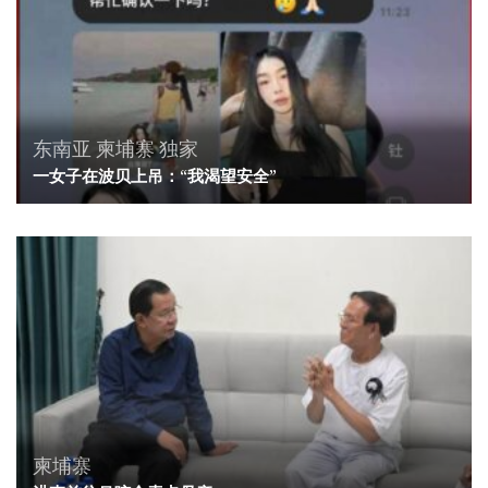
东南亚
柬埔寨
独家
一女子在波贝上吊：“我渴望安全”
柬埔寨