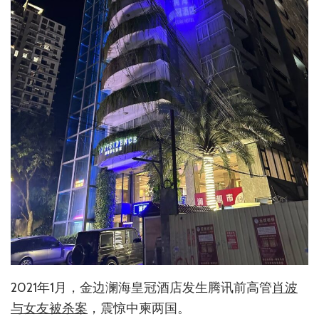
2021年1月，金边澜海皇冠酒店发生腾讯前高管
肖波
与女友被杀案
，震惊中柬两国。