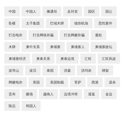
中国
中国人
佩通坦
反对党
园区
国公
坠楼
太子集团
巴域木牌
德崇机场
恶性案件
打击电诈
打击网络诈骗
打击网赌诈骗
暹粒
木牌
柬中关系
柬埔寨
柬埔寨人
柬埔寨政坛
柬埔寨经济
柬泰关系
柬泰边境
汇旺
汇旺风波
波哥山
波贝
泰国
洪森
洪玛奈
绑架
网赌电诈
美国
美国制裁
菩萨
西港
谋杀
贡布
赌场
越南人
边境冲突
遣返
金边
陈志
韩国人