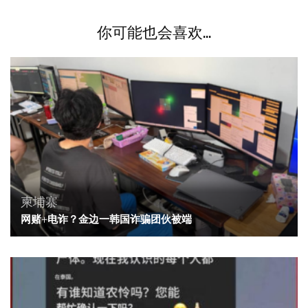
你可能也会喜欢...
柬埔寨
网赌+电诈？金边一韩国诈骗团伙被端