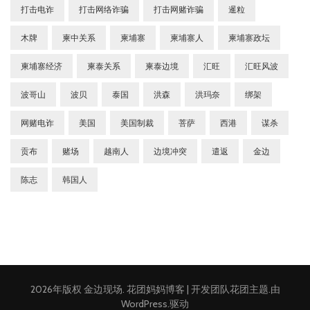
打击电诈
打击网络诈骗
打击网赌诈骗
暹粒
木牌
柬中关系
柬埔寨
柬埔寨人
柬埔寨政坛
柬埔寨经济
柬泰关系
柬泰边境
汇旺
汇旺风波
波哥山
波贝
泰国
洪森
洪玛奈
绑架
网赌电诈
美国
美国制裁
菩萨
西港
谋杀
贡布
赌场
越南人
边境冲突
遣返
金边
陈志
韩国人
2026年版权
金边现场
.
花团妈妈博客 | 开发团队
花团主题
.由
WordPress
.驱动