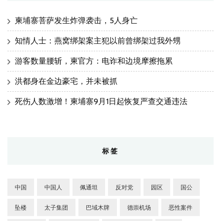
柬埔寨菩萨发生炸弹袭击，5人身亡
知情人士：燕窝绑架案主犯以前曾绑架过我外甥
游客数量腰斩，柬官方：电诈和边境摩擦拖累
洪都身在金边豪宅，并未被抓
死伤人数激增！柬埔寨9月1日起恢复严查交通违法
标签
中国
中国人
佩通坦
反对党
园区
国公
坠楼
太子集团
巴域木牌
德崇机场
恶性案件