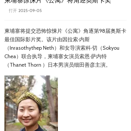
柬埔寨惊悚片《公寓》将角逐奥斯卡奖
打开
2025-09-05
柬埔寨将提交恐怖惊悚片《公寓》角逐第98届奥斯卡
最佳国际影片奖。该片由因拉索·内斯
（Inrasothythep Neth）和女导演索科·切（Sokyou
Chea）联合执导，柬埔寨女演员索恩·萨内特
（Thanet Thorn ）日本男演员细田善彦主演。