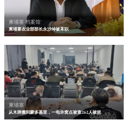
柬埔寨
档案馆
柬埔寨农业部部长永沙坤被革职
柬埔寨
从木牌搬到蒙多基里，一电诈窝点被查262人被抓