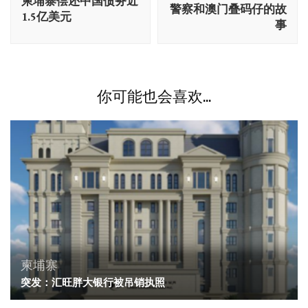
柬埔寨偿还中国债务近
导
警察和澳门叠码仔的故
1.5亿美元
航
事
你可能也会喜欢...
柬埔寨
突发：汇旺胖大银行被吊销执照