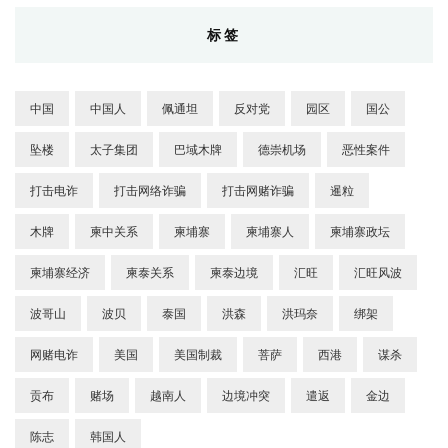
标签
中国
中国人
佩通坦
反对党
园区
国公
坠楼
太子集团
巴域木牌
德崇机场
恶性案件
打击电诈
打击网络诈骗
打击网赌诈骗
暹粒
木牌
柬中关系
柬埔寨
柬埔寨人
柬埔寨政坛
柬埔寨经济
柬泰关系
柬泰边境
汇旺
汇旺风波
波哥山
波贝
泰国
洪森
洪玛奈
绑架
网赌电诈
美国
美国制裁
菩萨
西港
谋杀
贡布
赌场
越南人
边境冲突
遣返
金边
陈志
韩国人