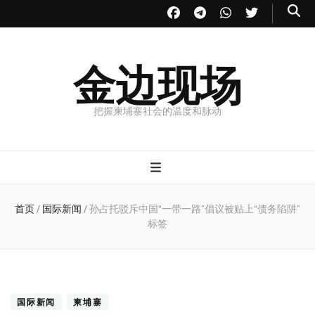
金边现场
把握柬埔寨社会的温度和脉动
首页
/
国际新闻
/
孙占托驳斥中国“一带一路”倡议被贴上“债务陷阱”
标签
国际新闻
柬埔寨