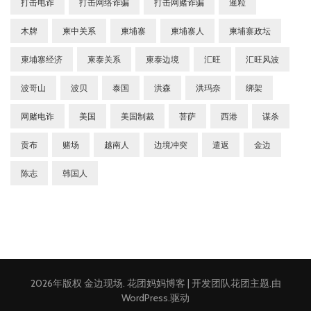
打击电诈
打击网络诈骗
打击网赌诈骗
暹粒
木牌
柬中关系
柬埔寨
柬埔寨人
柬埔寨政坛
柬埔寨经济
柬泰关系
柬泰边境
汇旺
汇旺风波
波哥山
波贝
泰国
洪森
洪玛奈
绑架
网赌电诈
美国
美国制裁
菩萨
西港
谋杀
贡布
赌场
越南人
边境冲突
遣返
金边
陈志
韩国人
2026年版权
金边现场
.
花团妈妈博客 | 开发团队
花团主题
.由
WordPress
.驱动