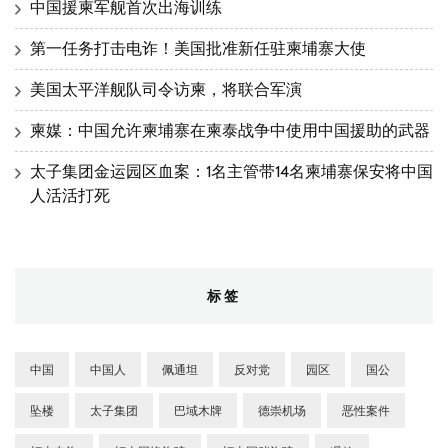
中国援柬军舰首次出海训练
第一任务打击电诈！美国批准新任驻柬埔寨大使
美国太平洋舰队司令访柬，将联合军演
柬媒：中国允许柬埔寨在柬泰战争中使用中国援助的武器
太子集团金运园区血案：1名主管带14名柬埔寨保安将中国
人活活打死
标签
中国
中国人
佩通坦
反对党
园区
国公
坠楼
太子集团
巴域木牌
德崇机场
恶性案件