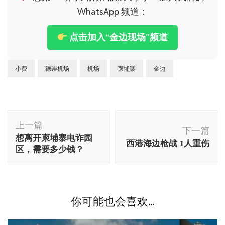
WhatsApp 频道：
点击加入“金边现场”频道
小费
德崇机场
机场
柬埔寨
金边
博
上一篇
文
下一篇
想离开柬埔寨电诈园
西港海边枪战 1人重伤
导
区，需要多少钱？
航
你可能也会喜欢...