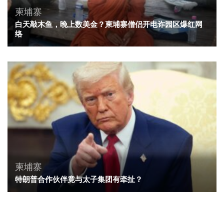
柬埔寨
白天敲木鱼，晚上数美金？柬埔寨僧侣开电诈园区爆红网
络
柬埔寨
特朗普合作伙伴竟与太子集团有牵扯？