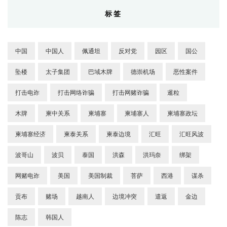
标签
中国
中国人
佩通坦
反对党
园区
国公
坠楼
太子集团
巴域木牌
德崇机场
恶性案件
打击电诈
打击网络诈骗
打击网赌诈骗
暹粒
木牌
柬中关系
柬埔寨
柬埔寨人
柬埔寨政坛
柬埔寨经济
柬泰关系
柬泰边境
汇旺
汇旺风波
波哥山
波贝
泰国
洪森
洪玛奈
绑架
网赌电诈
美国
美国制裁
菩萨
西港
谋杀
贡布
赌场
越南人
边境冲突
遣返
金边
陈志
韩国人