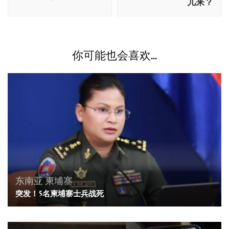
航
儿来？
你可能也会喜欢...
东南亚
柬埔寨
突发！5名柬埔寨士兵战死