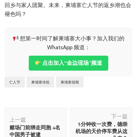
回乡与家人团聚。未来，柬埔寨亡人节的返乡潮也会
褪色吗？
想第一时间了解柬埔寨大小事？加入我们的
WhatsApp 频道：
点击加入“金边现场”频道
亡人节
柬埔寨传统
柬埔寨假期
博
下一篇
文
上一篇
5分钟收一次费，德崇
赌场门前绑走同胞 4名
导
机场的天价停车费从这
中国男子被逮