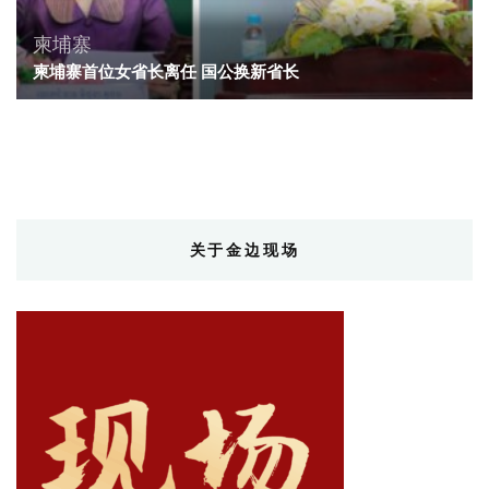
柬埔寨
柬埔寨首位女省长离任 国公换新省长
关于金边现场