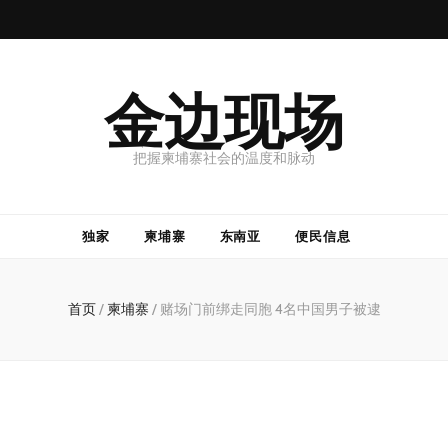
金边现场
把握柬埔寨社会的温度和脉动
独家
柬埔寨
东南亚
便民信息
首页
/
柬埔寨
/
赌场门前绑走同胞 4名中国男子被逮