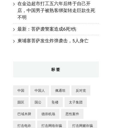
在金边超市打工五六年后终于自己开
店，中国男子被熟客绑架转走巨款生死
不明
最新：菩萨袭警案造成6死1伤
柬埔寨菩萨发生炸弹袭击，5人身亡
标签
中国
中国人
佩通坦
反对党
园区
国公
坠楼
太子集团
巴域木牌
德崇机场
恶性案件
打击电诈
打击网络诈骗
打击网赌诈骗