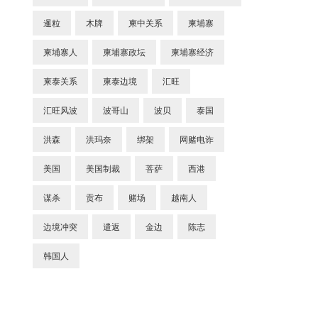
暹粒
木牌
柬中关系
柬埔寨
柬埔寨人
柬埔寨政坛
柬埔寨经济
柬泰关系
柬泰边境
汇旺
汇旺风波
波哥山
波贝
泰国
洪森
洪玛奈
绑架
网赌电诈
美国
美国制裁
菩萨
西港
谋杀
贡布
赌场
越南人
边境冲突
遣返
金边
陈志
韩国人