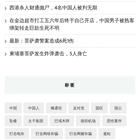
西港杀人财通抛尸，4名中国人被判无期
在金边超市打工五六年后终于自己开店，中国男子被熟客
绑架转走巨款生死不明
最新：菩萨袭警案造成6死1伤
柬埔寨菩萨发生炸弹袭击，5人身亡
标签
中国
中国人
佩通坦
反对党
园区
国公
坠楼
太子集团
巴域木牌
德崇机场
恶性案件
打击电诈
打击网络诈骗
打击网赌诈骗
暹粒