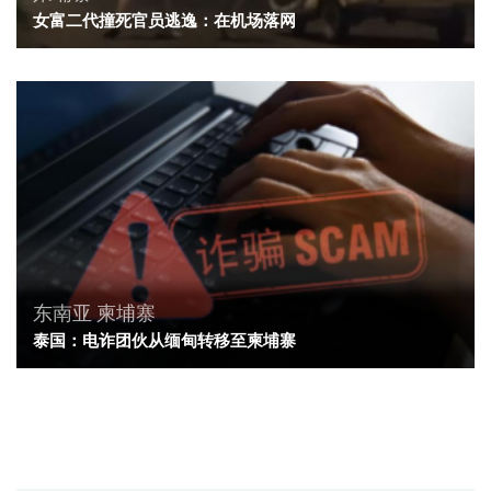
女富二代撞死官员逃逸：在机场落网
东南亚
柬埔寨
泰国：电诈团伙从缅甸转移至柬埔寨