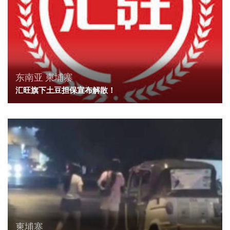
东南亚
柬埔寨
汇旺旗下土豆担保宣布解散！
柬埔寨