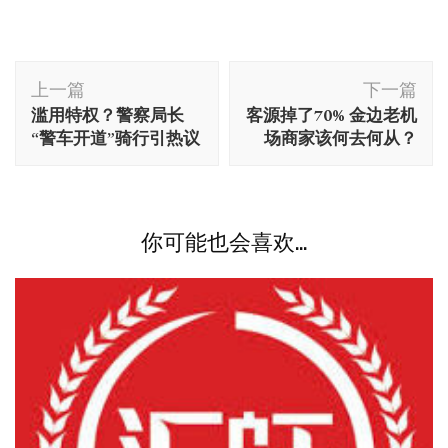
博
上一篇
下一篇
文
滥用特权？警察局长
客源掉了70% 金边老机
导
“警车开道”骑行引热议
场商家该何去何从？
航
你可能也会喜欢...