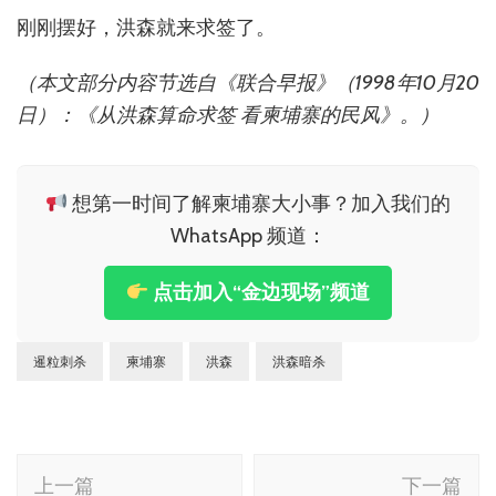
刚刚摆好，洪森就来求签了。
（本文部分内容节选自《联合早报》（1998年10月20
日）：《
从洪森算命求签 看柬埔寨的民风》。）
想第一时间了解柬埔寨大小事？加入我们的
WhatsApp 频道：
点击加入“金边现场”频道
暹粒刺杀
柬埔寨
洪森
洪森暗杀
博
上一篇
下一篇