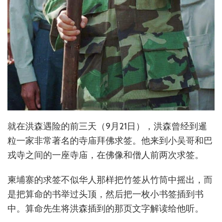
就在洪森遇险的前三天（9月21日），洪森曾经到暹
粒一家非常著名的寺庙拜佛求签。他来到小吴哥和巴
戎寺之间的一座寺庙，在佛像和僧人前两次求签。
柬埔寨的求签不似华人那样把竹签从竹筒中摇出，而
是把算命的书举过头顶，然后把一枚小书签插到书
中。算命先生将洪森插到的那页文字解读给他听。