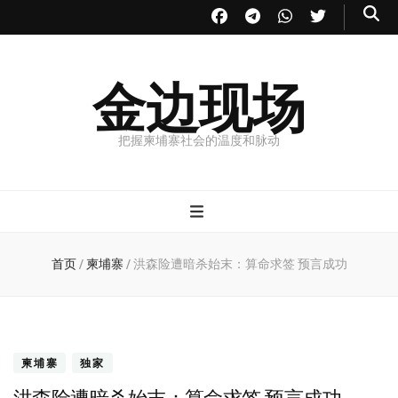
金边现场
把握柬埔寨社会的温度和脉动
首页
/
柬埔寨
/
洪森险遭暗杀始末：算命求签 预言成功
柬埔寨
独家