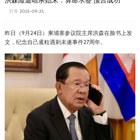
洪森险遭暗杀始末：算命求签 预言成功
打开
2025-09-25
昨日（9月24日）柬埔寨参议院主席洪森在脸书上发
文，纪念自己暹粒遇刺未遂事件27周年。