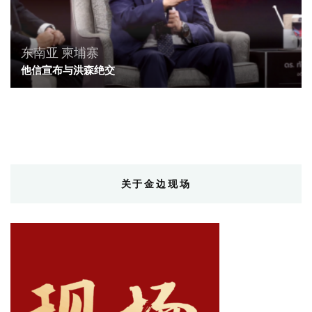
东南亚
柬埔寨
他信宣布与洪森绝交
关于金边现场