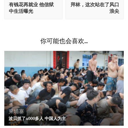
文
有钱花再就业 他信狱
拜林，这次站在了风口
导
中生活曝光
浪尖
航
你可能也会喜欢...
柬埔寨
波贝抓了4000多人 中国人为主