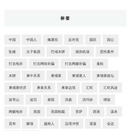
标签
中国
中国人
佩通坦
反对党
园区
国公
坠楼
太子集团
巴域木牌
德崇机场
恶性案件
打击电诈
打击网络诈骗
打击网赌诈骗
暹粒
木牌
柬中关系
柬埔寨
柬埔寨人
柬埔寨政坛
柬埔寨经济
柬泰关系
柬泰边境
汇旺
汇旺风波
波哥山
波贝
泰国
洪森
洪玛奈
绑架
网赌电诈
美国
美国制裁
菩萨
西港
谋杀
贡布
赌场
越南人
边境冲突
遣返
金边