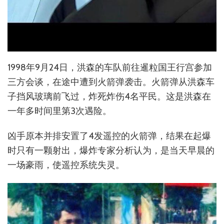
1998年9月24日，洪森的车队前往暹粒国王行宫参加
三方会谈，在途中遭到火箭弹袭击。火箭弹从洪森车
子挡风玻璃前飞过，炸死炸伤4名平民。这是洪森在
一年多时间里第3次遇险。
凶手原本并排安置了4发遥控的火箭弹，结果在起爆
时只有一颗射出，爆炸专家分析认为，是当天早晨的
一场豪雨，使遥控系统失灵。