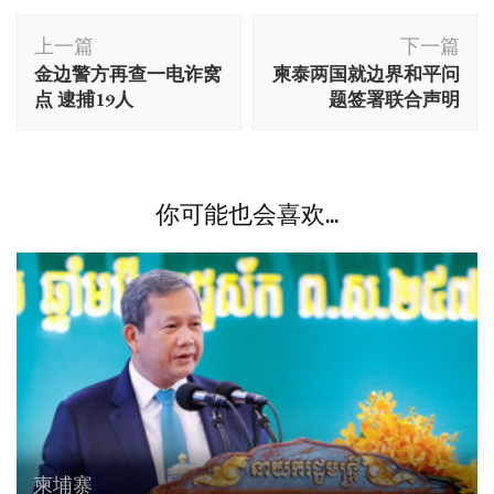
博
上一篇
下一篇
文
金边警方再查一电诈窝
柬泰两国就边界和平问
导
点 逮捕19人
题签署联合声明
航
你可能也会喜欢...
柬埔寨