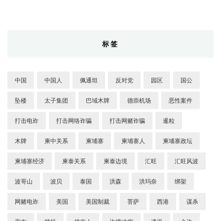
标签
中国
中国人
佩通坦
反对党
园区
国公
坠楼
太子集团
巴域木牌
德崇机场
恶性案件
打击电诈
打击网络诈骗
打击网赌诈骗
暹粒
木牌
柬中关系
柬埔寨
柬埔寨人
柬埔寨政坛
柬埔寨经济
柬泰关系
柬泰边境
汇旺
汇旺风波
波哥山
波贝
泰国
洪森
洪玛奈
绑架
网赌电诈
美国
美国制裁
菩萨
西港
谋杀