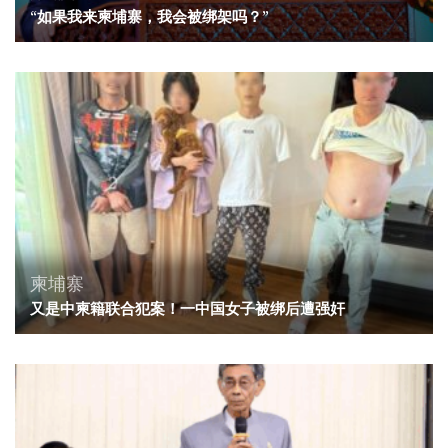
“如果我来柬埔寨，我会被绑架吗？”
柬埔寨
又是中柬籍联合犯案！一中国女子被绑后遭强奸