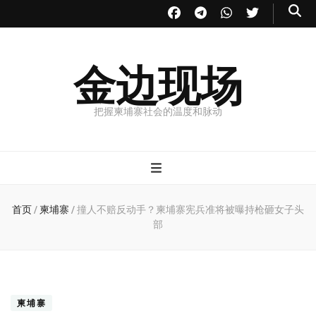
金边现场
把握柬埔寨社会的温度和脉动
首页
/
柬埔寨
/
撞人不赔反动手？柬埔寨宪兵准将被曝持枪砸女子头
部
柬埔寨