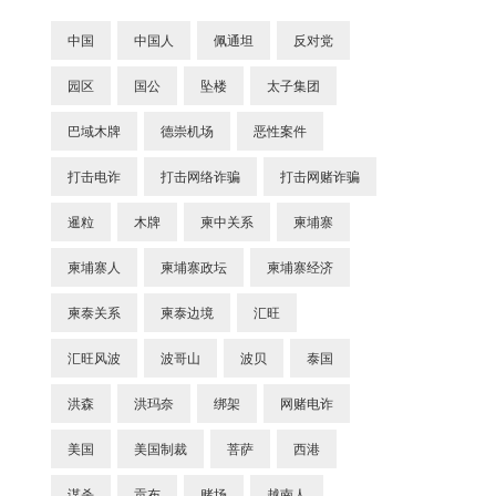
中国
中国人
佩通坦
反对党
园区
国公
坠楼
太子集团
巴域木牌
德崇机场
恶性案件
打击电诈
打击网络诈骗
打击网赌诈骗
暹粒
木牌
柬中关系
柬埔寨
柬埔寨人
柬埔寨政坛
柬埔寨经济
柬泰关系
柬泰边境
汇旺
汇旺风波
波哥山
波贝
泰国
洪森
洪玛奈
绑架
网赌电诈
美国
美国制裁
菩萨
西港
谋杀
贡布
赌场
越南人