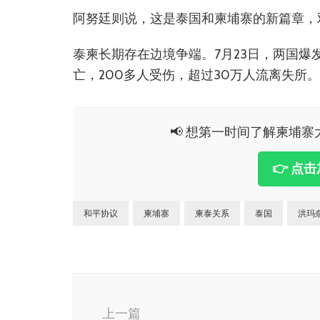
阿努廷则说，这是泰国和柬埔寨的新篇章，
泰柬长期存在边境争端。7月23日，两国爆
亡，200多人受伤，超过30万人流离失所。
📢 想第一时间了解柬埔寨大
👉 点
和平协议
柬埔寨
柬泰关系
泰国
洪玛
博
文
上一篇