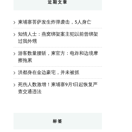
近期文章
柬埔寨菩萨发生炸弹袭击，5人身亡
知情人士：燕窝绑架案主犯以前曾绑架
过我外甥
游客数量腰斩，柬官方：电诈和边境摩
擦拖累
洪都身在金边豪宅，并未被抓
死伤人数激增！柬埔寨9月1日起恢复严
查交通违法
标签