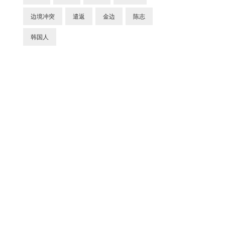
边境冲突
遣返
金边
陈志
韩国人