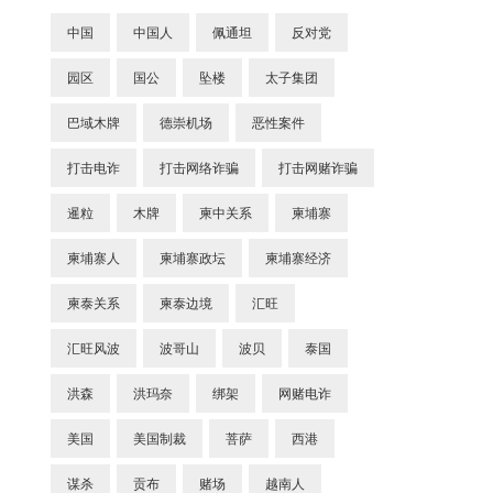
中国
中国人
佩通坦
反对党
园区
国公
坠楼
太子集团
巴域木牌
德崇机场
恶性案件
打击电诈
打击网络诈骗
打击网赌诈骗
暹粒
木牌
柬中关系
柬埔寨
柬埔寨人
柬埔寨政坛
柬埔寨经济
柬泰关系
柬泰边境
汇旺
汇旺风波
波哥山
波贝
泰国
洪森
洪玛奈
绑架
网赌电诈
美国
美国制裁
菩萨
西港
谋杀
贡布
赌场
越南人