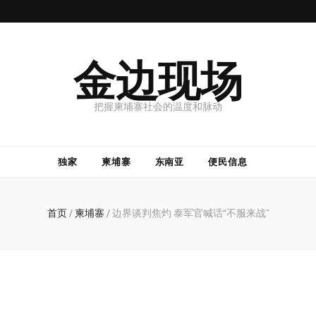
金边现场
把握柬埔寨社会的温度和脉动
独家
柬埔寨
东南亚
便民信息
首页
/
柬埔寨
/
边界谈判焦灼 泰军官喊话“不服来战”