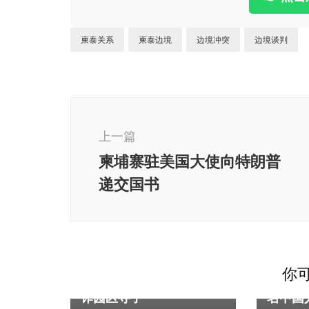
柬泰关系
柬泰边境
边境冲突
边境谈判
博
文
上一篇
导
柬埔寨驻美国大使向特朗普
航
递交国书
柬埔寨
独家
柬埔寨
你可
一位中国母亲赴柬埔寨电
在仓库
诈园区寻子
名中国