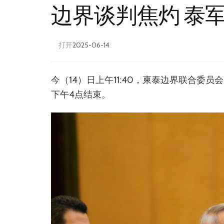
边界谈判焦灼 泰军
打开
2025-06-14
今（14）日上午11:40，柬泰边界联合委
下午4点结束。