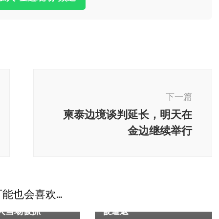
下一篇
柬泰边境谈判延长，明天在
金边继续举行
柬埔寨
能也会喜欢...
里搞电诈？西港36
涉网络诈骗，170名中国人
人当场被抓
被遣返