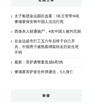
近期文章
太子集团金运园区血案：1名主管带14名
柬埔寨保安将中国人活活打死
西港杀人财通抛尸，4名中国人被判无期
在金边超市打工五六年后终于自己开
店，中国男子被熟客绑架转走巨款生死
不明
最新：菩萨袭警案造成6死1伤
柬埔寨菩萨发生炸弹袭击，5人身亡
标签