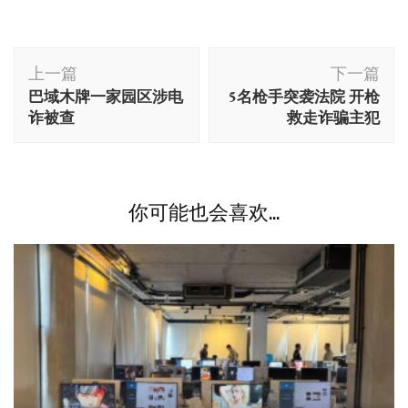
博
上一篇
下一篇
文
巴域木牌一家园区涉电
5名枪手突袭法院 开枪
导
诈被查
救走诈骗主犯
航
你可能也会喜欢...