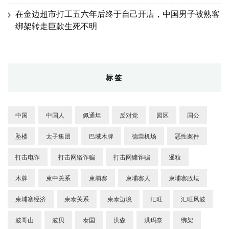
在金边超市打工五六年后终于自己开店，中国男子被熟客
绑架转走巨款生死不明
标签
中国
中国人
佩通坦
反对党
园区
国公
坠楼
太子集团
巴域木牌
德崇机场
恶性案件
打击电诈
打击网络诈骗
打击网赌诈骗
暹粒
木牌
柬中关系
柬埔寨
柬埔寨人
柬埔寨政坛
柬埔寨经济
柬泰关系
柬泰边境
汇旺
汇旺风波
波哥山
波贝
泰国
洪森
洪玛奈
绑架