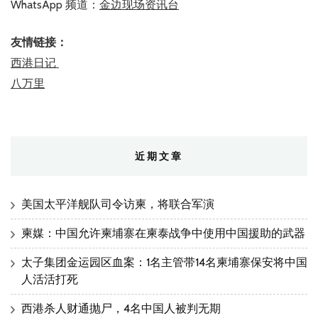
WhatsApp 频道：
金边现场资讯台
友情链接：
西港日记
八万里
近期文章
美国太平洋舰队司令访柬，将联合军演
柬媒：中国允许柬埔寨在柬泰战争中使用中国援助的武器
太子集团金运园区血案：1名主管带14名柬埔寨保安将中国
人活活打死
西港杀人财通抛尸，4名中国人被判无期