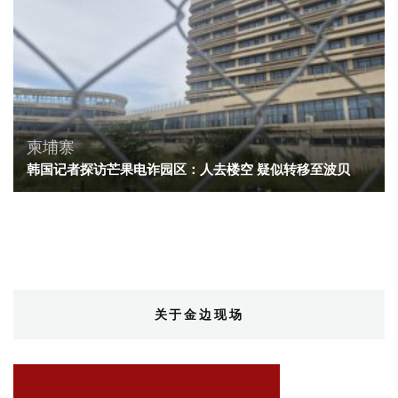
柬埔寨
韩国记者探访芒果电诈园区：人去楼空 疑似转移至波贝
关于金边现场