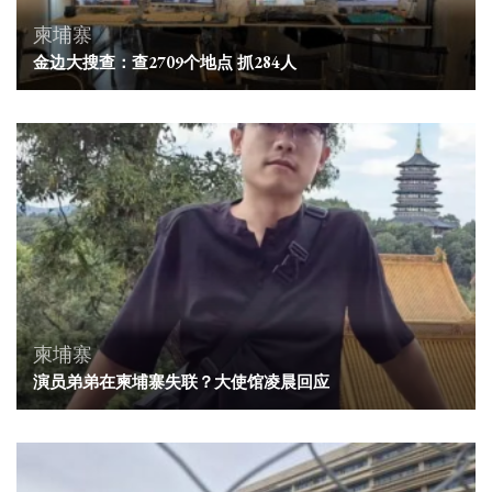
柬埔寨
金边大搜查：查2709个地点 抓284人
柬埔寨
演员弟弟在柬埔寨失联？大使馆凌晨回应