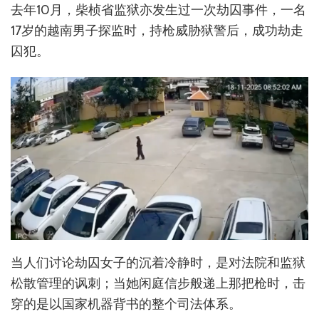
去年10月，柴桢省监狱亦发生过一次劫囚事件，一名
17岁的越南男子探监时，持枪威胁狱警后，成功劫走
囚犯。
当人们讨论劫囚女子的沉着冷静时，是对法院和监狱
松散管理的讽刺；当她闲庭信步般递上那把枪时，击
穿的是以国家机器背书的整个司法体系。