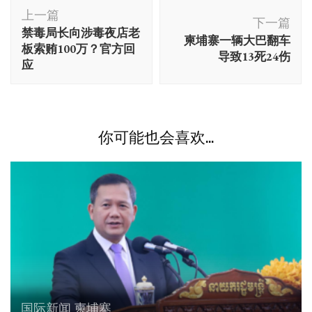
博
上一篇
文
下一篇
禁毒局长向涉毒夜店老
柬埔寨一辆大巴翻车
导
板索贿100万？官方回
导致13死24伤
航
应
你可能也会喜欢...
国际新闻
柬埔寨