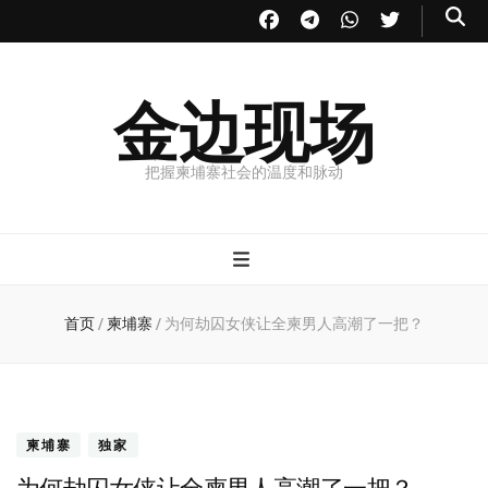
金边现场
把握柬埔寨社会的温度和脉动
首页
/
柬埔寨
/
为何劫囚女侠让全柬男人高潮了一把？
柬埔寨
独家