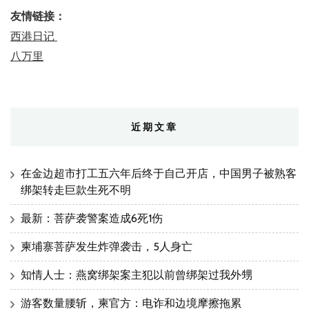
友情链接：
西港日记
八万里
近期文章
在金边超市打工五六年后终于自己开店，中国男子被熟客
绑架转走巨款生死不明
最新：菩萨袭警案造成6死1伤
柬埔寨菩萨发生炸弹袭击，5人身亡
知情人士：燕窝绑架案主犯以前曾绑架过我外甥
游客数量腰斩，柬官方：电诈和边境摩擦拖累