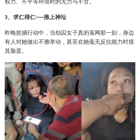
权力、不平等环境时的无力与不甘。
3、求仁得仁——推上神坛
昨晚抓捕行动中，当劫囚女子真的落网那一刻，身边
有人对她做出不雅举动，甚至在她毫无反抗能力时摸
其脸蛋。