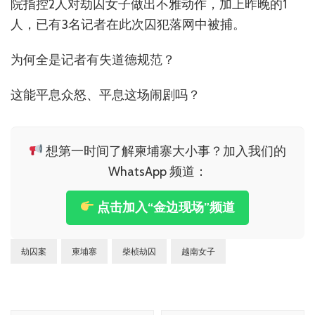
院指控2人对劫囚女子做出不雅动作，加上昨晚的1
人，已有3名记者在此次囚犯落网中被捕。
为何全是记者有失道德规范？
这能平息众怒、平息这场闹剧吗？
想第一时间了解柬埔寨大小事？加入我们的
WhatsApp 频道：
点击加入“金边现场”频道
劫囚案
柬埔寨
柴桢劫囚
越南女子