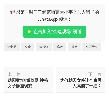
想第一时间了解柬埔寨大小事？加入我们的
WhatsApp 频道：
点击加入“金边现场”频道
禁毒局
突袭
肯沙蓝
腐败
贿赂
钻石天空
博
上一篇
下一篇
文
劫囚案7凶嫌落网 神秘
为何劫囚女侠让全柬男
导
女子惨遭调戏
人高潮了一把？
航