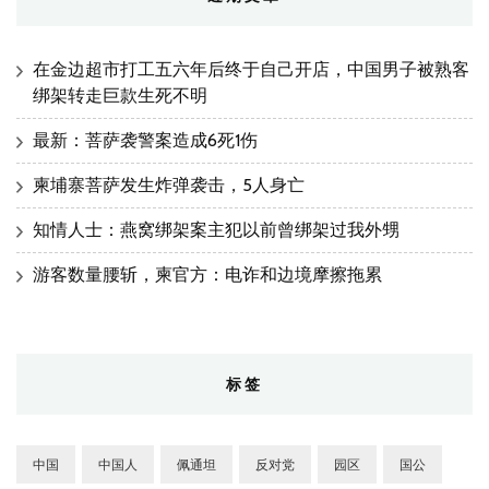
在金边超市打工五六年后终于自己开店，中国男子被熟客
绑架转走巨款生死不明
最新：菩萨袭警案造成6死1伤
柬埔寨菩萨发生炸弹袭击，5人身亡
知情人士：燕窝绑架案主犯以前曾绑架过我外甥
游客数量腰斩，柬官方：电诈和边境摩擦拖累
标签
中国
中国人
佩通坦
反对党
园区
国公