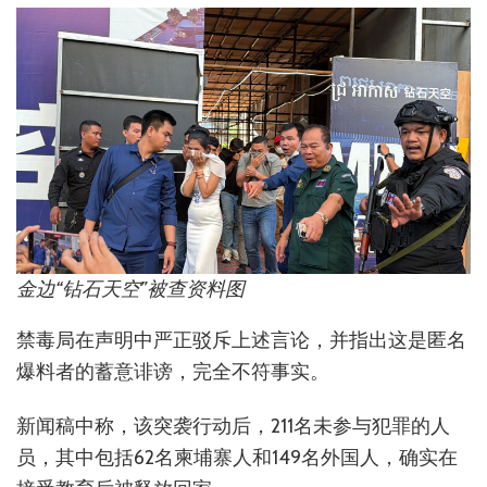
金边“钻石天空”被查资料图
禁毒局在声明中严正驳斥上述言论，并指出这是匿名
爆料者的蓄意诽谤，完全不符事实。
新闻稿中称，该突袭行动后，211名未参与犯罪的人
员，其中包括62名柬埔寨人和149名外国人，确实在