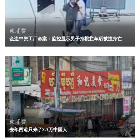
柬埔寨
金边中资工厂命案：监控显示男子持棍拦车后被撞身亡
柬埔寨
去年西港只来了8.5万中国人