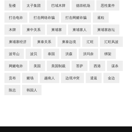
坠楼
太子集团
巴域木牌
德崇机场
恶性案件
打击电诈
打击网络诈骗
打击网赌诈骗
暹粒
木牌
柬中关系
柬埔寨
柬埔寨人
柬埔寨政坛
柬埔寨经济
柬泰关系
柬泰边境
汇旺
汇旺风波
波哥山
波贝
泰国
洪森
洪玛奈
绑架
网赌电诈
美国
美国制裁
菩萨
西港
谋杀
贡布
赌场
越南人
边境冲突
遣返
金边
陈志
韩国人