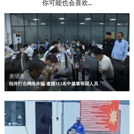
你可能也会喜欢...
柬埔寨
桔井打击网络诈骗 逮捕312名中越泰等国人员