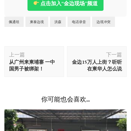
点击加入“金边现场”频道
佩通坦
柬泰边境
洪森
电话录音
边境冲突
博
上一篇
下一篇
文
从广州来柬埔寨 一中
金边15万人上街？听听
导
国男子被绑架！
在柬华人怎么说
航
你可能也会喜欢...