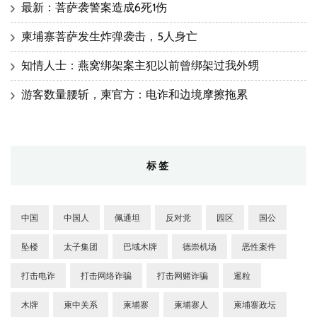
最新：菩萨袭警案造成6死1伤
柬埔寨菩萨发生炸弹袭击，5人身亡
知情人士：燕窝绑架案主犯以前曾绑架过我外甥
游客数量腰斩，柬官方：电诈和边境摩擦拖累
标签
中国
中国人
佩通坦
反对党
园区
国公
坠楼
太子集团
巴域木牌
德崇机场
恶性案件
打击电诈
打击网络诈骗
打击网赌诈骗
暹粒
木牌
柬中关系
柬埔寨
柬埔寨人
柬埔寨政坛