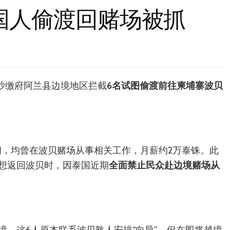
国人偷渡回赌场被抓
在沙缴府阿兰县边境地区拦截
6名试图偷渡前往柬埔寨波贝
之间，均曾在波贝赌场从事相关工作，月薪约2万泰铢。此
想返回波贝时，因泰国近期
全面禁止民众赴边境赌场从