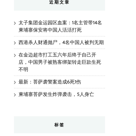
近期文章
太子集团金运园区血案：1名主管带14名
柬埔寨保安将中国人活活打死
西港杀人财通抛尸，4名中国人被判无期
在金边超市打工五六年后终于自己开
店，中国男子被熟客绑架转走巨款生死
不明
最新：菩萨袭警案造成6死1伤
柬埔寨菩萨发生炸弹袭击，5人身亡
标签