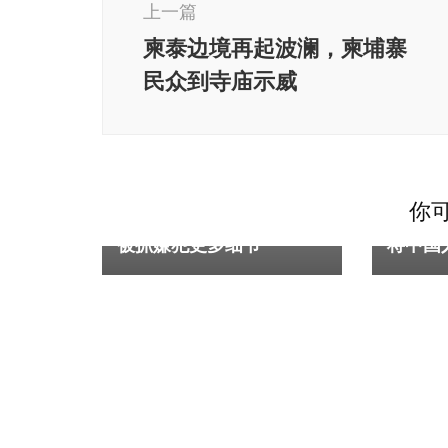
上一篇
导
柬泰边境再起波澜，柬埔寨
航
民众到寺庙示威
柬埔寨
柬埔寨
档案馆
太子集
你可
拜林中国男子死亡案 公布
名主管
被抓嫌犯更多细节
将中国