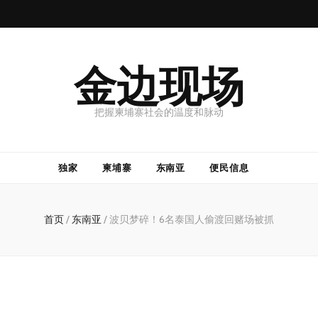
金边现场
把握柬埔寨社会的温度和脉动
独家
柬埔寨
东南亚
便民信息
首页
/
东南亚
/
波贝梦碎！6名泰国人偷渡回赌场被抓