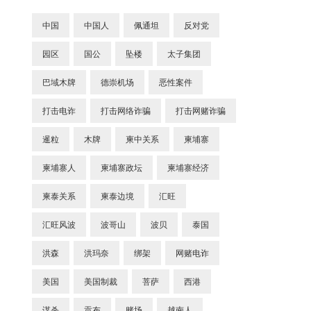
中国
中国人
佩通坦
反对党
园区
国公
坠楼
太子集团
巴域木牌
德崇机场
恶性案件
打击电诈
打击网络诈骗
打击网赌诈骗
暹粒
木牌
柬中关系
柬埔寨
柬埔寨人
柬埔寨政坛
柬埔寨经济
柬泰关系
柬泰边境
汇旺
汇旺风波
波哥山
波贝
泰国
洪森
洪玛奈
绑架
网赌电诈
美国
美国制裁
菩萨
西港
谋杀
贡布
赌场
越南人