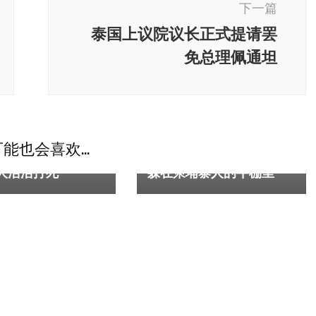
下一篇
泰国上议院议长正式提请罢
免总理佩通坦
独家
柬埔寨
团金运园区血案：1
能也会喜欢...
带14名柬埔寨保安
七星海园区跑路：有100人
人活活打死
躲在柬埔寨人的牛棚里