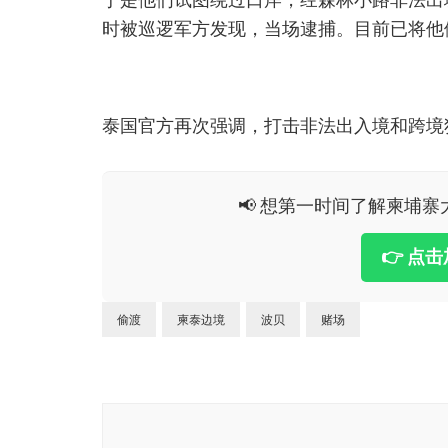
于是他们试图绕过口岸，经森林小路非法出
时被巡逻军方发现，当场逮捕。目前已将他
泰国官方再次强调，打击非法出入境和跨境
📢 想第一时间了解柬埔寨大
👉 点
偷渡
柬泰边境
波贝
赌场
博
文