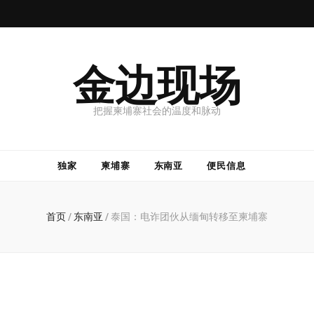
金边现场
把握柬埔寨社会的温度和脉动
独家
柬埔寨
东南亚
便民信息
首页
/
东南亚
/
泰国：电诈团伙从缅甸转移至柬埔寨