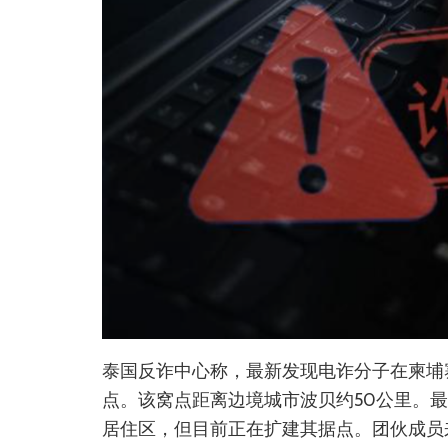
泰国反诈中心称，最新发现电诈分子在柬埔寨
点。该窝点距离边境城市波贝约50公里。
居住区，但目前正在扩建其据点。团伙成员