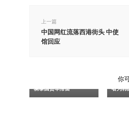
博
文
上一篇
导
中国网红流落西港街头 中使
航
馆回应
东南亚
柬埔寨
柬埔寨
你可
柬埔寨关闭边境口岸 数百
波哥山
辆泰国货车滞留
者为韩