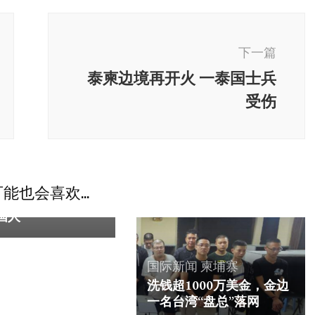
下一篇
泰柬边境再开火 一泰国士兵
受伤
独家
能也会喜欢...
垃圾桶抛尸案一死
国人
国际新闻
柬埔寨
洗钱超1000万美金，金边
一名台湾“盘总”落网