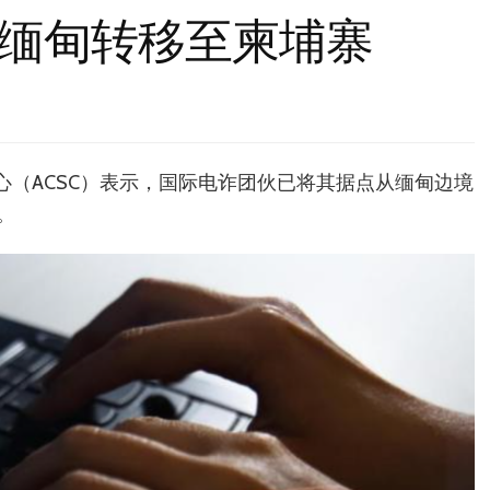
缅甸转移至柬埔寨
心（ACSC）表示，国际电诈团伙已将其据点从缅甸边境
。