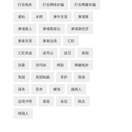
打击电诈
打击网络诈骗
打击网赌诈骗
暹粒
木牌
柬中关系
柬埔寨
柬埔寨人
柬埔寨政坛
柬埔寨经济
柬泰关系
柬泰边境
汇旺
汇旺风波
波哥山
波贝
泰国
洪森
洪玛奈
绑架
网赌电诈
美国
美国制裁
菩萨
西港
谋杀
贡布
赌场
越南人
边境冲突
遣返
金边
陈志
韩国人