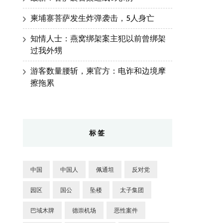
柬埔寨菩萨发生炸弹袭击，5人身亡
知情人士：燕窝绑架案主犯以前曾绑架
过我外甥
游客数量腰斩，柬官方：电诈和边境摩
擦拖累
标签
中国
中国人
佩通坦
反对党
园区
国公
坠楼
太子集团
巴域木牌
德崇机场
恶性案件