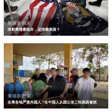
柬埔寨
独家
清剿柬埔寨电诈，还得靠美国？
柬埔寨
独家
全柬各地严查外国人 7名中国人从国公坐三轮跑路被抓