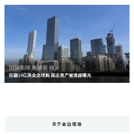
国际新闻
柬埔寨
独家
狂砸10亿美金全球购 陈志资产被港媒曝光
关于金边现场