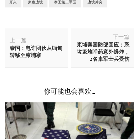
开火
柬泰边境
泰国第二军区
边境冲突
博
下一篇
文
上一篇
柬埔寨国防部回应：系
泰国：电诈团伙从缅甸
导
垃圾堆弹药意外爆炸，
转移至柬埔寨
航
2名柬军士兵受伤
你可能也会喜欢...