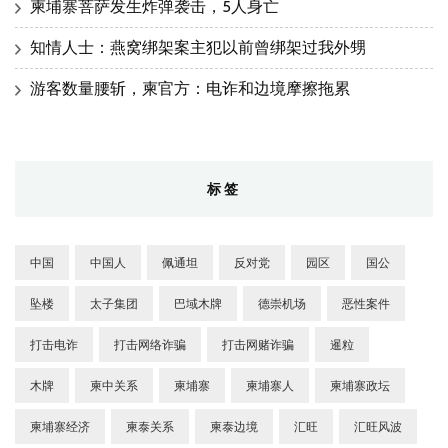
柬埔寨菩萨发生炸弹袭击，5人身亡
知情人士：燕窝绑架案主犯以前曾绑架过我外甥
游客数量腰斩，柬官方：电诈和边境摩擦拖累
标签
中国
中国人
佩通坦
反对党
园区
国公
坠楼
太子集团
巴域木牌
德崇机场
恶性案件
打击电诈
打击网络诈骗
打击网赌诈骗
暹粒
木牌
柬中关系
柬埔寨
柬埔寨人
柬埔寨政坛
柬埔寨经济
柬泰关系
柬泰边境
汇旺
汇旺风波