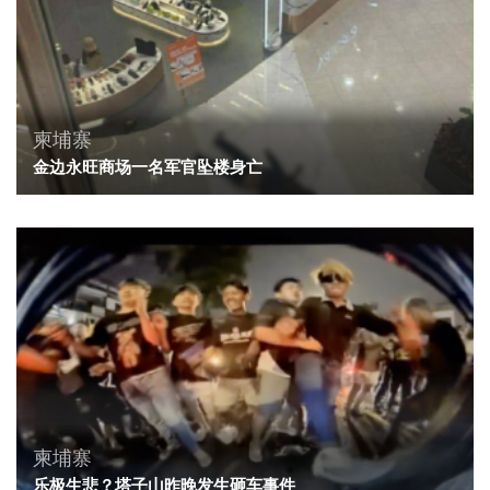
柬埔寨
金边永旺商场一名军官坠楼身亡
柬埔寨
乐极生悲？塔子山昨晚发生砸车事件