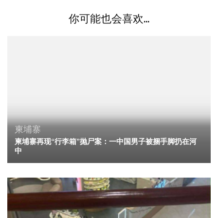
你可能也会喜欢...
柬埔寨
柬埔寨再现“行李箱”抛尸案：一中国男子被捆手脚扔在河
中