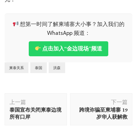
想第一时间了解柬埔寨大小事？加入我们的
WhatsApp 频道：
点击加入“金边现场”频道
柬泰关系
泰国
洪森
博
上一篇
下一篇
文
泰国宣布关闭柬泰边境
跨境诈骗至柬埔寨 19
导
所有口岸
岁华人获解救
航