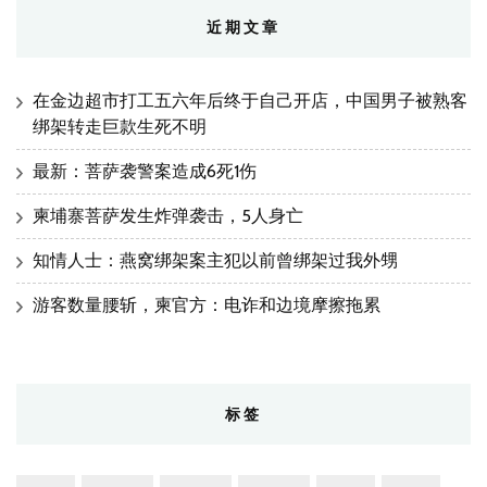
近期文章
在金边超市打工五六年后终于自己开店，中国男子被熟客
绑架转走巨款生死不明
最新：菩萨袭警案造成6死1伤
柬埔寨菩萨发生炸弹袭击，5人身亡
知情人士：燕窝绑架案主犯以前曾绑架过我外甥
游客数量腰斩，柬官方：电诈和边境摩擦拖累
标签