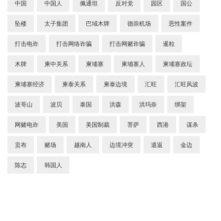
中国
中国人
佩通坦
反对党
园区
国公
坠楼
太子集团
巴域木牌
德崇机场
恶性案件
打击电诈
打击网络诈骗
打击网赌诈骗
暹粒
木牌
柬中关系
柬埔寨
柬埔寨人
柬埔寨政坛
柬埔寨经济
柬泰关系
柬泰边境
汇旺
汇旺风波
波哥山
波贝
泰国
洪森
洪玛奈
绑架
网赌电诈
美国
美国制裁
菩萨
西港
谋杀
贡布
赌场
越南人
边境冲突
遣返
金边
陈志
韩国人