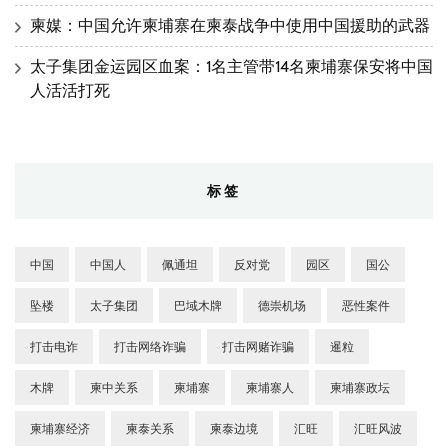
柬媒：中国允许柬埔寨在柬泰战争中使用中国援助的武器
太子集团金运园区血案：1名主管带14名柬埔寨保安将中国
人活活打死
标签
中国
中国人
佩通坦
反对党
园区
国公
坠楼
太子集团
巴域木牌
德崇机场
恶性案件
打击电诈
打击网络诈骗
打击网赌诈骗
暹粒
木牌
柬中关系
柬埔寨
柬埔寨人
柬埔寨政坛
柬埔寨经济
柬泰关系
柬泰边境
汇旺
汇旺风波