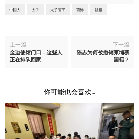
中国人
太子
太子寰宇
西港
跳楼
博
上一篇
下一篇
文
金边使馆门口，这些人
陈志为何被撤销柬埔寨
导
正在排队回家
国籍？
航
你可能也会喜欢...