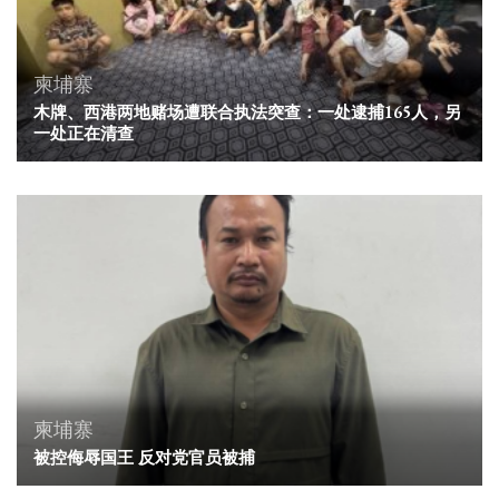
柬埔寨
木牌、西港两地赌场遭联合执法突查：一处逮捕165人，另
一处正在清查
柬埔寨
被控侮辱国王 反对党官员被捕