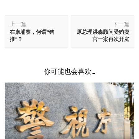
博
上一篇
下一篇
文
在柬埔寨，何谓“狗
原总理洪森顾问受贿卖
导
推”？
官一案再次开庭
航
你可能也会喜欢...