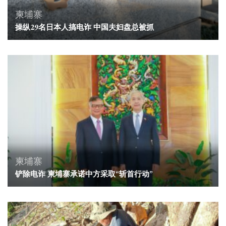
柬埔寨
操纵29名日本人搞电诈 中国夫妇盘总被抓
柬埔寨
铲除电诈 柬埔寨承诺中方采取“斩首行动”