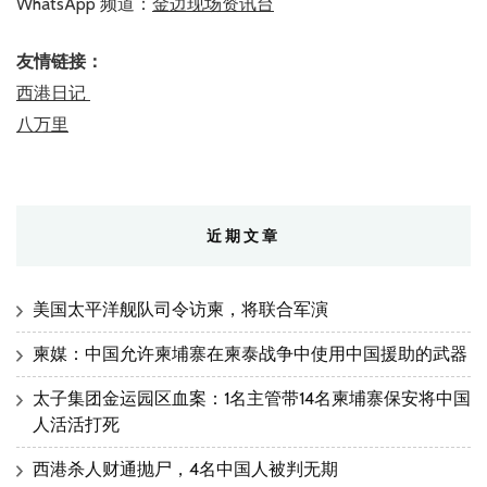
WhatsApp 频道：
金边现场资讯台
友情链接：
西港日记
八万里
近期文章
美国太平洋舰队司令访柬，将联合军演
柬媒：中国允许柬埔寨在柬泰战争中使用中国援助的武器
太子集团金运园区血案：1名主管带14名柬埔寨保安将中国
人活活打死
西港杀人财通抛尸，4名中国人被判无期