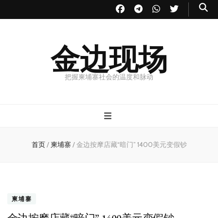
金边现场
把握柬埔寨社会的温度和脉动
首页
/
柬埔寨
/
金边按摩店藏“暗门” 1400美元变假钞
柬埔寨