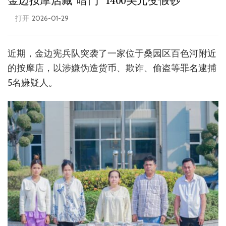
金边按摩店藏“暗门” 1400美元变假钞
打开
2026-01-29
近期，金边宪兵队突袭了一家位于桑园区百色河附近
的按摩店，以涉嫌伪造货币、欺诈、偷盗等罪名逮捕
5名嫌疑人。