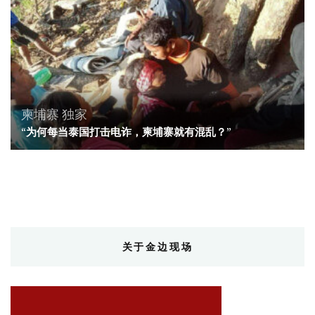
柬埔寨
独家
“为何每当泰国打击电诈，柬埔寨就有混乱？”
关于金边现场