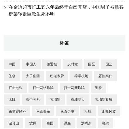
在金边超市打工五六年后终于自己开店，中国男子被熟客
绑架转走巨款生死不明
标签
中国
中国人
佩通坦
反对党
园区
国公
坠楼
太子集团
巴域木牌
德崇机场
恶性案件
打击电诈
打击网络诈骗
打击网赌诈骗
暹粒
木牌
柬中关系
柬埔寨
柬埔寨人
柬埔寨政坛
柬埔寨经济
柬泰关系
柬泰边境
汇旺
汇旺风波
波哥山
波贝
泰国
洪森
洪玛奈
绑架