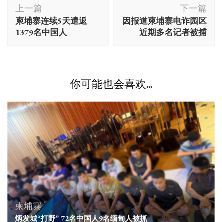
博
上一篇
下一篇
文
柬埔寨连续5天遣返
因报道柬埔寨电诈园区
导
1379名中国人
近期多名记者被捕
航
你可能也会喜欢...
柬埔寨
炳发城“打野” 72名中国人9名缅甸人被抓