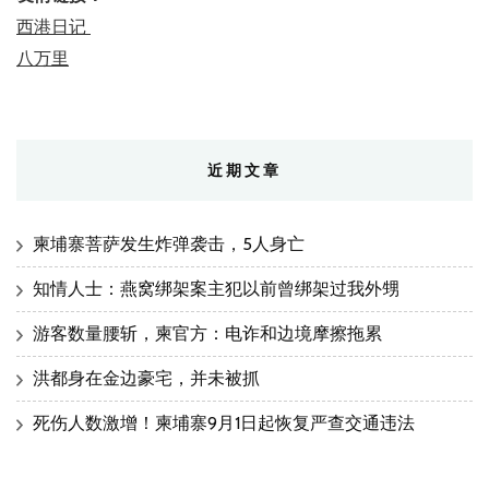
西港日记
八万里
近期文章
柬埔寨菩萨发生炸弹袭击，5人身亡
知情人士：燕窝绑架案主犯以前曾绑架过我外甥
游客数量腰斩，柬官方：电诈和边境摩擦拖累
洪都身在金边豪宅，并未被抓
死伤人数激增！柬埔寨9月1日起恢复严查交通违法