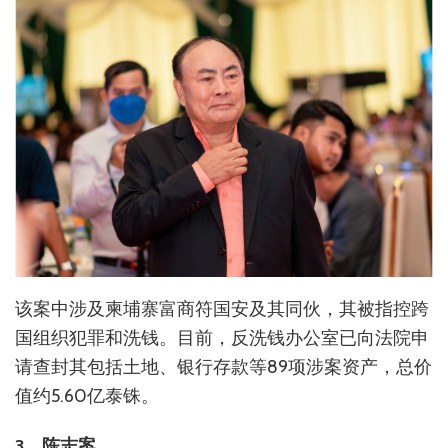
该案中涉及柬埔寨富商符国安及其同伙，其被指控跨
国组织犯罪和洗钱。目前，反洗钱办公室已向法院申
请查封其包括土地、银行存款等89项涉案资产，总价
值约5.60亿泰铢。
3、陈志案