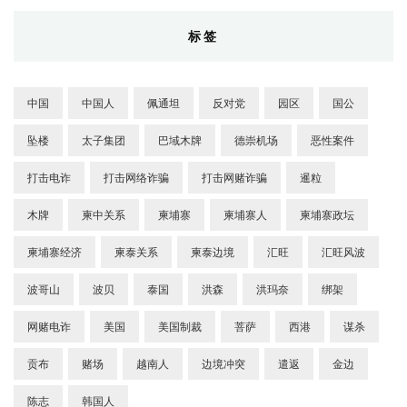
标签
中国
中国人
佩通坦
反对党
园区
国公
坠楼
太子集团
巴域木牌
德崇机场
恶性案件
打击电诈
打击网络诈骗
打击网赌诈骗
暹粒
木牌
柬中关系
柬埔寨
柬埔寨人
柬埔寨政坛
柬埔寨经济
柬泰关系
柬泰边境
汇旺
汇旺风波
波哥山
波贝
泰国
洪森
洪玛奈
绑架
网赌电诈
美国
美国制裁
菩萨
西港
谋杀
贡布
赌场
越南人
边境冲突
遣返
金边
陈志
韩国人