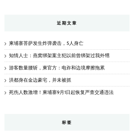
近期文章
柬埔寨菩萨发生炸弹袭击，5人身亡
知情人士：燕窝绑架案主犯以前曾绑架过我外甥
游客数量腰斩，柬官方：电诈和边境摩擦拖累
洪都身在金边豪宅，并未被抓
死伤人数激增！柬埔寨9月1日起恢复严查交通违法
标签