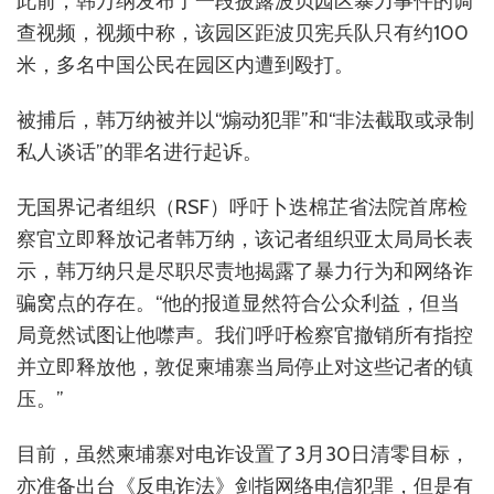
此前，韩万纳发布了一段披露波贝园区暴力事件的调
查视频，视频中称，该园区距波贝宪兵队只有约100
米，多名中国公民在园区内遭到殴打。
被捕后，韩万纳被并以“煽动犯罪”和“非法截取或录制
私人谈话”的罪名进行起诉。
无国界记者组织（RSF）呼吁卜迭棉芷省法院首席检
察官立即释放记者韩万纳，该记者组织亚太局局长表
示，韩万纳只是尽职尽责地揭露了暴力行为和网络诈
骗窝点的存在。“他的报道显然符合公众利益，但当
局竟然试图让他噤声。我们呼吁检察官撤销所有指控
并立即释放他，敦促柬埔寨当局停止对这些记者的镇
压。”
目前，虽然柬埔寨对电诈设置了3月30日清零目标，
亦准备出台《反电诈法》剑指网络电信犯罪，但是有