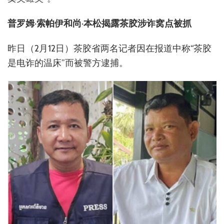
普罗姆·索帕伊和
尚·本松
揭露茶胶涉诈窝点被抓
昨日（2月12日）茶胶省两名记者因在报道中称“茶胶
是电诈的温床”而被警方逮捕。