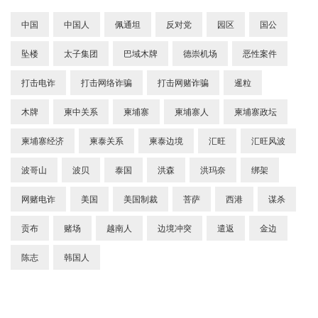
中国
中国人
佩通坦
反对党
园区
国公
坠楼
太子集团
巴域木牌
德崇机场
恶性案件
打击电诈
打击网络诈骗
打击网赌诈骗
暹粒
木牌
柬中关系
柬埔寨
柬埔寨人
柬埔寨政坛
柬埔寨经济
柬泰关系
柬泰边境
汇旺
汇旺风波
波哥山
波贝
泰国
洪森
洪玛奈
绑架
网赌电诈
美国
美国制裁
菩萨
西港
谋杀
贡布
赌场
越南人
边境冲突
遣返
金边
陈志
韩国人