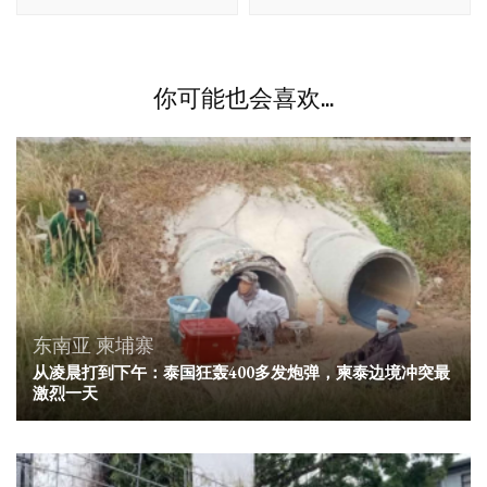
航
你可能也会喜欢...
东南亚
柬埔寨
从凌晨打到下午：泰国狂轰400多发炮弹，柬泰边境冲突最
激烈一天