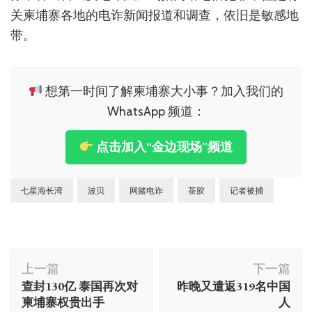
关柬埔寨各地的电诈新闻报道和调查，依旧是敏感地
带。
想第一时间了解柬埔寨大小事？加入我们的
WhatsApp 频道：
点击加入“金边现场”频道
七星海长湾
波贝
网赌电诈
茶胶
记者被捕
博
上一篇
下一篇
文
查封130亿 泰国再次对
昨晚又遣返319名中国
导
柬埔寨权贵出手
人