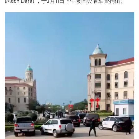
(Mech Dara) ，于2月11日下午被国公省军警拘留。