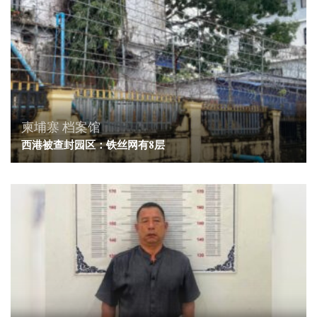
柬埔寨
档案馆
西港被查封园区：铁丝网有8层