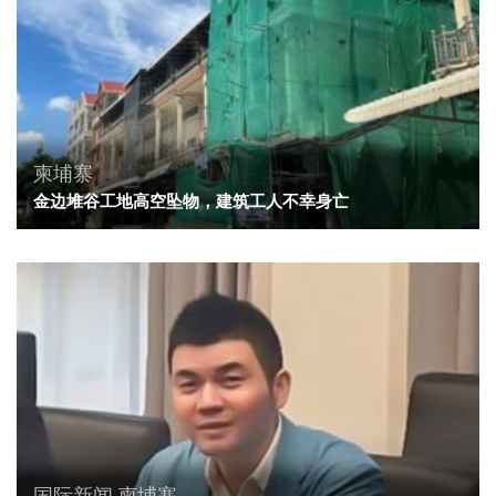
柬埔寨
金边堆谷工地高空坠物，建筑工人不幸身亡