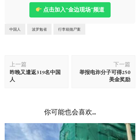
点击加入“金边现场”频道
中国人
波罗勉省
行李箱抛尸案
博
上一篇
下一篇
文
昨晚又遣返319名中国
举报电诈分子可得250
导
人
美金奖励
航
你可能也会喜欢...