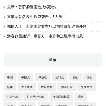
最新：菩萨袭警案造成6死1伤
柬埔寨菩萨发生炸弹袭击，5人身亡
知情人士：燕窝绑架案主犯以前曾绑架过我外甥
游客数量腰斩，柬官方：电诈和边境摩擦拖累
标签
中国
中国人
佩通坦
反对党
园区
国公
坠楼
太子集团
巴域木牌
德崇机场
恶性案件
打击电诈
打击网络诈骗
打击网赌诈骗
暹粒