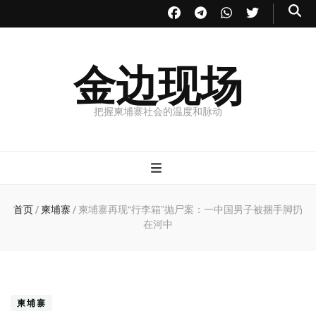
金边现场
把握柬埔寨社会的温度和脉动
首页
/
柬埔寨
/
柬埔寨再现“行李箱”抛尸案：一中国男子被捆手脚扔
在河中
柬埔寨