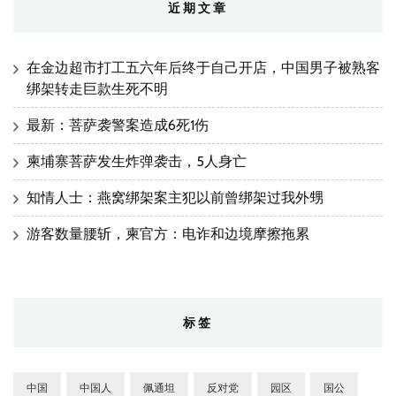
近期文章
在金边超市打工五六年后终于自己开店，中国男子被熟客
绑架转走巨款生死不明
最新：菩萨袭警案造成6死1伤
柬埔寨菩萨发生炸弹袭击，5人身亡
知情人士：燕窝绑架案主犯以前曾绑架过我外甥
游客数量腰斩，柬官方：电诈和边境摩擦拖累
标签
中国
中国人
佩通坦
反对党
园区
国公