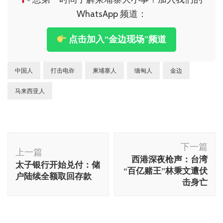
WhatsApp 频道：
点击加入“金边现场”频道
中国人
打击电诈
柬埔寨人
缅甸人
金边
马来西亚人
博
下一篇
文
上一篇
西港深夜枪声：台湾
太子银行开始兑付：储
导
“百亿赌王”林秉文遭伏
户陆续全额取回存款
航
击身亡