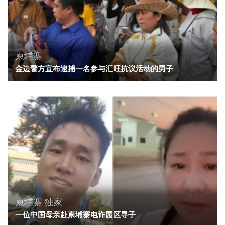
柬埔寨
金边警方宣布逮捕一名参与汇旺抗议活动的男子
柬埔寨
独家
一位中国母亲赴柬埔寨电诈园区寻子