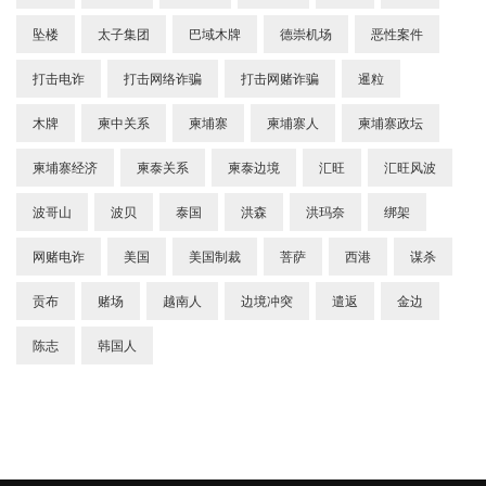
坠楼
太子集团
巴域木牌
德崇机场
恶性案件
打击电诈
打击网络诈骗
打击网赌诈骗
暹粒
木牌
柬中关系
柬埔寨
柬埔寨人
柬埔寨政坛
柬埔寨经济
柬泰关系
柬泰边境
汇旺
汇旺风波
波哥山
波贝
泰国
洪森
洪玛奈
绑架
网赌电诈
美国
美国制裁
菩萨
西港
谋杀
贡布
赌场
越南人
边境冲突
遣返
金边
陈志
韩国人