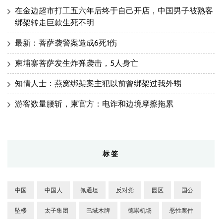
在金边超市打工五六年后终于自己开店，中国男子被熟客
绑架转走巨款生死不明
最新：菩萨袭警案造成6死1伤
柬埔寨菩萨发生炸弹袭击，5人身亡
知情人士：燕窝绑架案主犯以前曾绑架过我外甥
游客数量腰斩，柬官方：电诈和边境摩擦拖累
标签
中国
中国人
佩通坦
反对党
园区
国公
坠楼
太子集团
巴域木牌
德崇机场
恶性案件