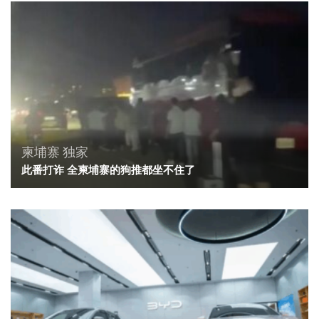
柬埔寨
独家
此番打诈 全柬埔寨的狗推都坐不住了