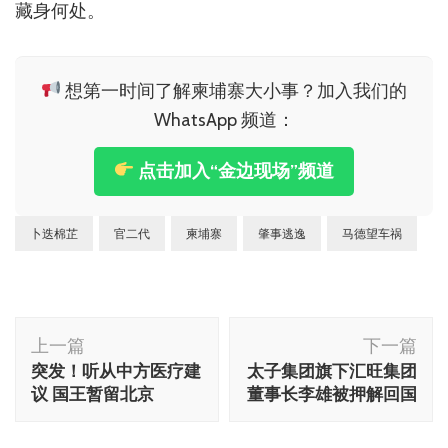
藏身何处。
想第一时间了解柬埔寨大小事？加入我们的
WhatsApp 频道：
点击加入“金边现场”频道
卜迭棉芷
官二代
柬埔寨
肇事逃逸
马德望车祸
博
上一篇
下一篇
文
突发！听从中方医疗建
太子集团旗下汇旺集团
导
议 国王暂留北京
董事长李雄被押解回国
航