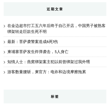
近期文章
在金边超市打工五六年后终于自己开店，中国男子被熟客
绑架转走巨款生死不明
最新：菩萨袭警案造成6死1伤
柬埔寨菩萨发生炸弹袭击，5人身亡
知情人士：燕窝绑架案主犯以前曾绑架过我外甥
游客数量腰斩，柬官方：电诈和边境摩擦拖累
标签