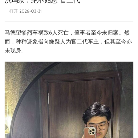
洪玛奈：绝不姑息“官二代”
打开
2026-03-31
马德望惨烈车祸致6人死亡，肇事者至今未归案。然
而，种种迹象指向嫌疑人为官二代车主，但其至今亦
未现身。