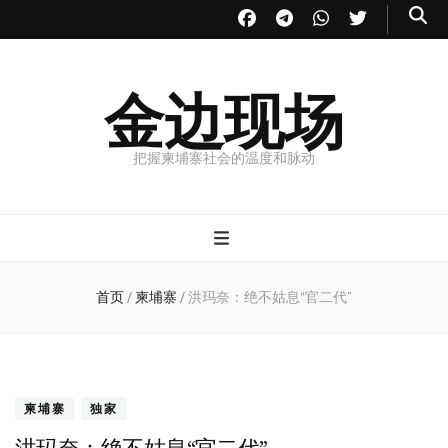
金边现场
把握柬埔寨社会的温度和脉动
首页
/
柬埔寨
/
洪玛奈：绝不姑息“官二代”
柬埔寨
独家