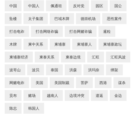
中国
中国人
佩通坦
反对党
园区
国公
坠楼
太子集团
巴域木牌
德崇机场
恶性案件
打击电诈
打击网络诈骗
打击网赌诈骗
暹粒
木牌
柬中关系
柬埔寨
柬埔寨人
柬埔寨政坛
柬埔寨经济
柬泰关系
柬泰边境
汇旺
汇旺风波
波哥山
波贝
泰国
洪森
洪玛奈
绑架
网赌电诈
美国
美国制裁
菩萨
西港
谋杀
贡布
赌场
越南人
边境冲突
遣返
金边
陈志
韩国人