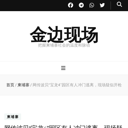
金边现场
把握柬埔寨社会的温度和脉动
首页
/
柬埔寨
/
网传波贝“宝龙4”园区有人冲门逃离，现场疑似开枪
柬埔寨