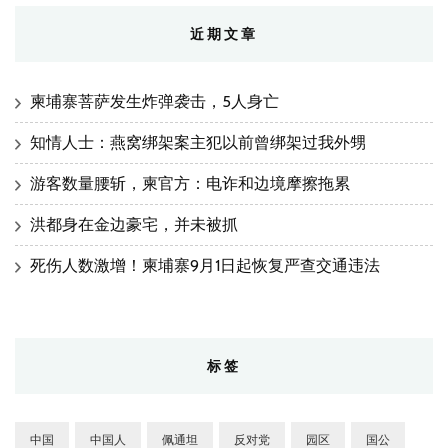
近期文章
柬埔寨菩萨发生炸弹袭击，5人身亡
知情人士：燕窝绑架案主犯以前曾绑架过我外甥
游客数量腰斩，柬官方：电诈和边境摩擦拖累
洪都身在金边豪宅，并未被抓
死伤人数激增！柬埔寨9月1日起恢复严查交通违法
标签
中国
中国人
佩通坦
反对党
园区
国公