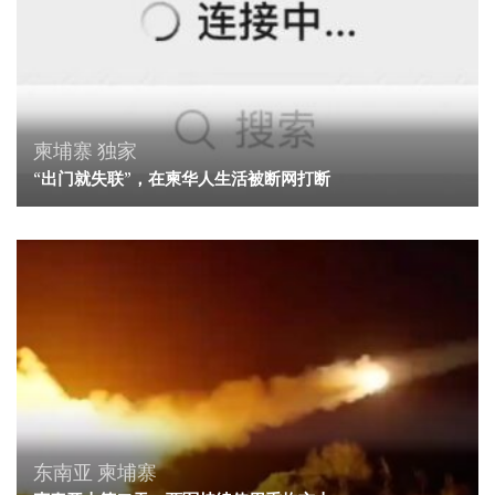
柬埔寨
独家
“出门就失联”，在柬华人生活被断网打断
东南亚
柬埔寨