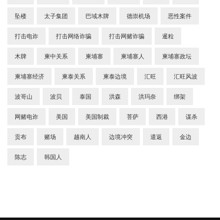
坠楼
太子集团
巴域木牌
德崇机场
恶性案件
打击电诈
打击网络诈骗
打击网赌诈骗
暹粒
木牌
柬中关系
柬埔寨
柬埔寨人
柬埔寨政坛
柬埔寨经济
柬泰关系
柬泰边境
汇旺
汇旺风波
波哥山
波贝
泰国
洪森
洪玛奈
绑架
网赌电诈
美国
美国制裁
菩萨
西港
谋杀
贡布
赌场
越南人
边境冲突
遣返
金边
陈志
韩国人