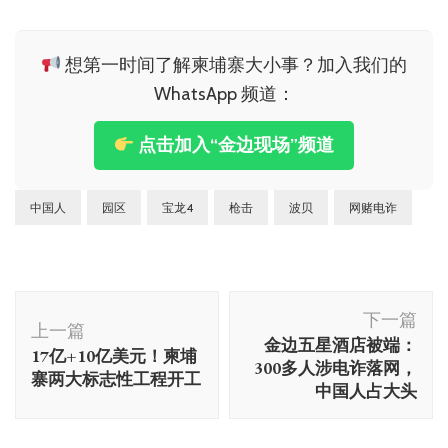
想第一时间了解柬埔寨大小事？加入我们的
WhatsApp 频道：
点击加入“金边现场”频道
中国人
园区
宝龙4
枪击
波贝
网赌电诈
博
下一篇
文
上一篇
金边五星酒店被端：
17亿+10亿美元！柬埔
导
300多人涉电诈落网，
寨两大标志性工程开工
航
中国人占大头