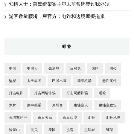
知情人士：燕窝绑架案主犯以前曾绑架过我外甥
游客数量腰斩，柬官方：电诈和边境摩擦拖累
标签
中国
中国人
佩通坦
反对党
园区
国公
坠楼
太子集团
巴域木牌
德崇机场
恶性案件
打击电诈
打击网络诈骗
打击网赌诈骗
暹粒
木牌
柬中关系
柬埔寨
柬埔寨人
柬埔寨政坛
柬埔寨经济
柬泰关系
柬泰边境
汇旺
汇旺风波
波哥山
波贝
泰国
洪森
洪玛奈
绑架