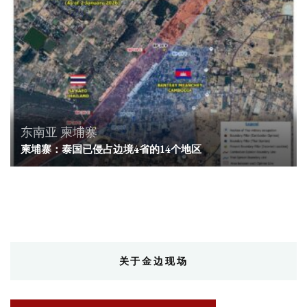
东南亚
柬埔寨
柬埔寨：泰国已侵占边境4省的14个地区
关于金边现场