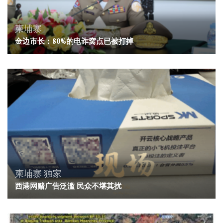
柬埔寨
金边市长：80%的电诈窝点已被打掉
柬埔寨
独家
西港网赌广告泛滥 民众不堪其扰