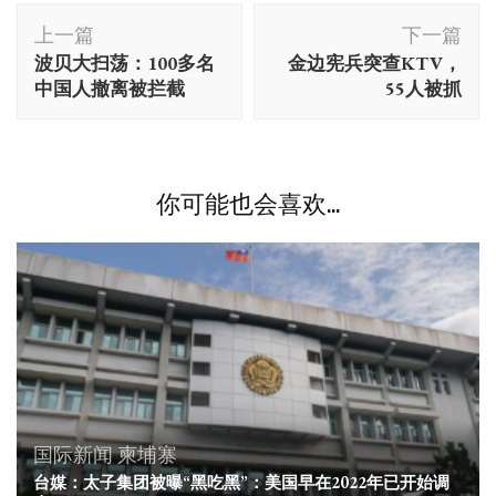
博
上一篇
下一篇
文
波贝大扫荡：100多名
金边宪兵突查KTV，
导
中国人撤离被拦截
55人被抓
航
你可能也会喜欢...
国际新闻
柬埔寨
台媒：太子集团被曝“黑吃黑”：美国早在2022年已开始调