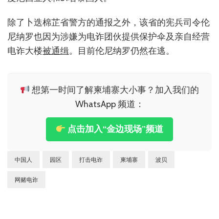
除了卜迭棉芷省警方的通报之外，该省的宪兵司令伦
尼纳罗也因为涉嫌为电诈团伙提供保护伞及亲自经营
电诈大楼
被通缉
。目前伦尼纳罗仍然在逃。
想第一时间了解柬埔寨大小事？加入我们的
WhatsApp 频道：
点击加入“金边现场”频道
中国人
园区
打击电诈
柬埔寨
波贝
网赌电诈