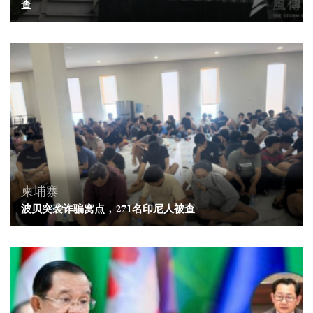
查
柬埔寨
波贝突袭诈骗窝点，271名印尼人被查