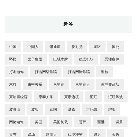
标签
中国
中国人
佩通坦
反对党
园区
国公
坠楼
太子集团
巴域木牌
德崇机场
恶性案件
打击电诈
打击网络诈骗
打击网赌诈骗
暹粒
木牌
柬中关系
柬埔寨
柬埔寨人
柬埔寨政坛
柬埔寨经济
柬泰关系
柬泰边境
汇旺
汇旺风波
波哥山
波贝
泰国
洪森
洪玛奈
绑架
网赌电诈
美国
美国制裁
菩萨
西港
谋杀
贡布
赌场
越南人
边境冲突
遣返
金边