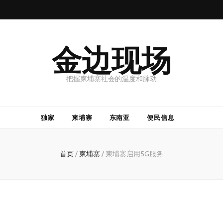
金边现场
把握柬埔寨社会的温度和脉动
独家
柬埔寨
东南亚
便民信息
首页
/
柬埔寨
/
柬埔寨启用5G服务