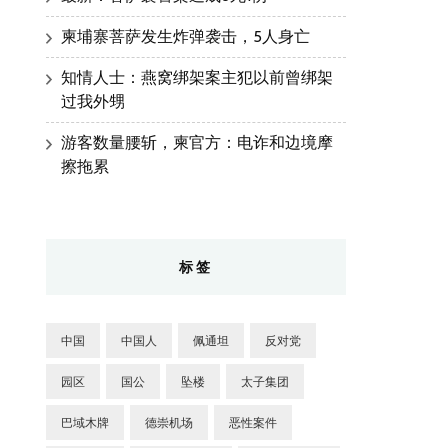
柬埔寨菩萨发生炸弹袭击，5人身亡
知情人士：燕窝绑架案主犯以前曾绑架
过我外甥
游客数量腰斩，柬官方：电诈和边境摩
擦拖累
标签
中国
中国人
佩通坦
反对党
园区
国公
坠楼
太子集团
巴域木牌
德崇机场
恶性案件