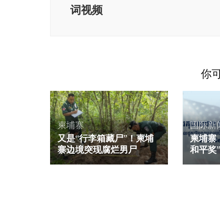
词视频
你可
柬埔寨
国际新
又是“行李箱藏尸”！柬埔
柬埔寨
寨边境突现腐烂男尸
和平奖