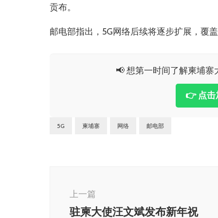
贡布。
邮电部指出，5G网络后续将逐步扩展，覆
📢 想第一时间了解柬埔寨大
👉 点
5G
柬埔寨
网络
邮电部
博
文
上一篇
导
驻柬大使汪文斌发布新年祝
航