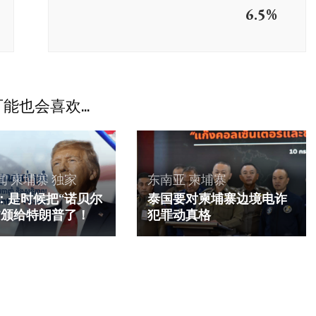
6.5%
能也会喜欢...
闻
柬埔寨
独家
东南亚
柬埔寨
：是时候把“诺贝尔
泰国要对柬埔寨边境电诈
”颁给特朗普了！
犯罪动真格