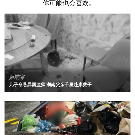
你可能也会喜欢...
柬埔寨
儿子命悬异国监狱 湖南父亲千里赴柬救子