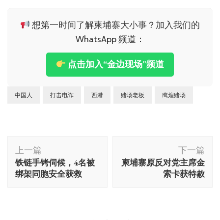
想第一时间了解柬埔寨大小事？加入我们的
WhatsApp 频道：
点击加入“金边现场”频道
中国人
打击电诈
西港
赌场老板
鹰煌赌场
博
上一篇
下一篇
文
铁链手铐伺候，4名被
柬埔寨原反对党主席金
导
绑架同胞安全获救
索卡获特赦
航