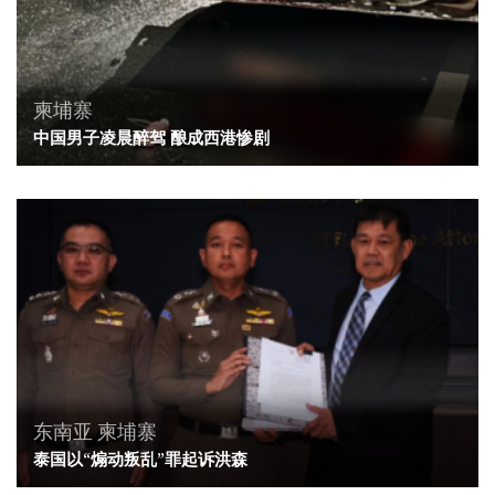
柬埔寨
中国男子凌晨醉驾 酿成西港惨剧
东南亚
柬埔寨
泰国以“煽动叛乱”罪起诉洪森