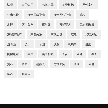
坠楼
太子集团
巴域木牌
德崇机场
恶性案件
打击电诈
打击网络诈骗
打击网赌诈骗
暹粒
木牌
柬中关系
柬埔寨
柬埔寨人
柬埔寨政坛
柬埔寨经济
柬泰关系
柬泰边境
汇旺
汇旺风波
波哥山
波贝
泰国
洪森
洪玛奈
绑架
网赌电诈
美国
美国制裁
菩萨
西港
谋杀
贡布
赌场
越南人
边境冲突
遣返
金边
陈志
韩国人