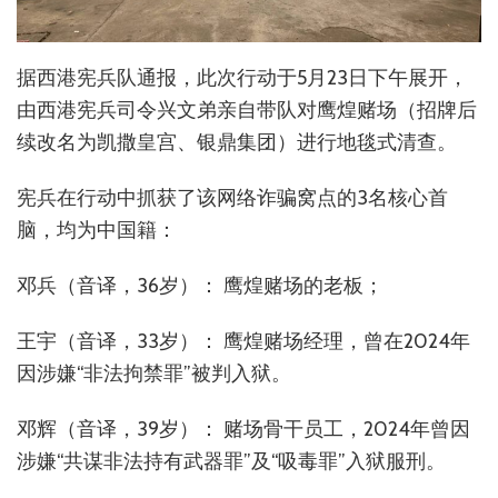
据西港宪兵队通报，此次行动于5月23日下午展开，
由西港宪兵司令兴文弟亲自带队对鹰煌赌场（招牌后
续改名为凯撒皇宫、银鼎集团）进行地毯式清查。
宪兵在行动中抓获了该网络诈骗窝点的3名核心首
脑，均为中国籍：
邓兵（音译，36岁）： 鹰煌赌场的老板；
王宇（音译，33岁）： 鹰煌赌场经理，曾在2024年
因涉嫌“非法拘禁罪”被判入狱。
邓辉（音译，39岁）： 赌场骨干员工，2024年曾因
涉嫌“共谋非法持有武器罪”及“吸毒罪”入狱服刑。