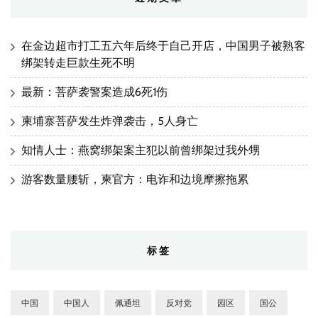
在金边超市打工五六年后终于自己开店，中国男子被熟客
绑架转走巨款生死不明
最新：菩萨袭警案造成6死1伤
柬埔寨菩萨发生炸弹袭击，5人身亡
知情人士：燕窝绑架案主犯以前曾绑架过我外甥
游客数量腰斩，柬官方：电诈和边境摩擦拖累
标签
中国
中国人
佩通坦
反对党
园区
国公