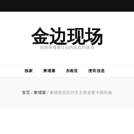
金边现场
把握柬埔寨社会的温度和脉动
独家
柬埔寨
东南亚
便民信息
首页
/
柬埔寨
/
柬埔寨原反对党主席金索卡获特赦