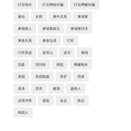
打击电诈
打击网络诈骗
打击网赌诈骗
暹粒
木牌
柬中关系
柬埔寨
柬埔寨人
柬埔寨政坛
柬埔寨经济
柬泰关系
柬泰边境
汇旺
汇旺风波
波哥山
波贝
泰国
洪森
洪玛奈
绑架
网赌电诈
美国
美国制裁
菩萨
西港
谋杀
贡布
赌场
越南人
边境冲突
遣返
金边
陈志
韩国人