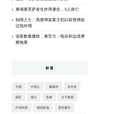
柬埔寨菩萨发生炸弹袭击，5人身亡
知情人士：燕窝绑架案主犯以前曾绑架
过我外甥
游客数量腰斩，柬官方：电诈和边境摩
擦拖累
标签
中国
中国人
佩通坦
反对党
园区
国公
坠楼
太子集团
巴域木牌
德崇机场
恶性案件