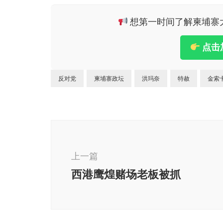
想第一时间了解柬埔寨大小
点击
反对党
柬埔寨政坛
洪玛奈
特赦
金索
博
文
导
上一篇
航
西港鹰煌赌场老板被抓