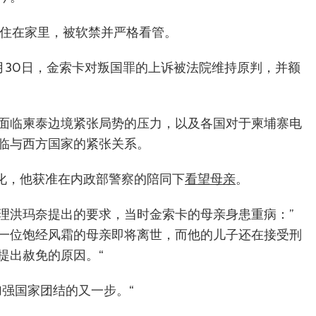
居住在家里，被软禁并严格看管。
月30日，金索卡对叛国罪的上诉被法院维持原判，并额
面临柬泰边境紧张局势的压力，以及各国对于柬埔寨电
临与西方国家的紧张关系。
恶化，他获准在内政部警察的陪同下
看望母亲
。
理洪玛奈提出的要求，当时金索卡的母亲身患重病：”
一位饱经风霜的母亲即将离世，而他的儿子还在接受刑
提出赦免的原因。“
加强国家团结的又一步。“