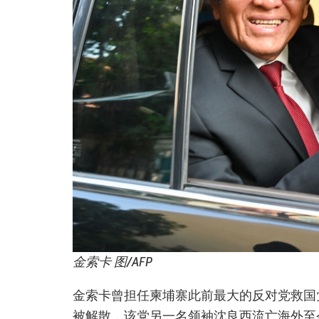
金索卡 图/AFP
金索卡曾担任柬埔寨此前最大的反对党救国党
被解散，该党另一名领袖沈良西流亡海外至