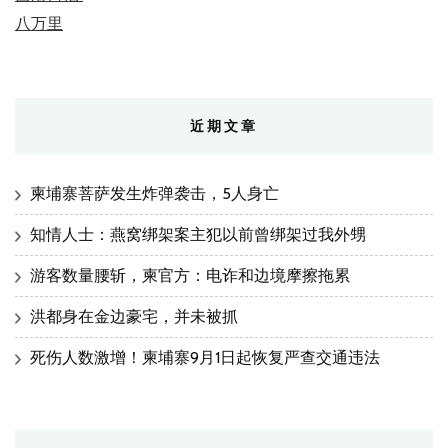
八万里
近期文章
柬埔寨菩萨发生炸弹袭击，5人身亡
知情人士：燕窝绑架案主犯以前曾绑架过我外甥
游客数量腰斩，柬官方：电诈和边境摩擦拖累
洪都身在金边豪宅，并未被抓
死伤人数激增！柬埔寨9月1日起恢复严查交通违法