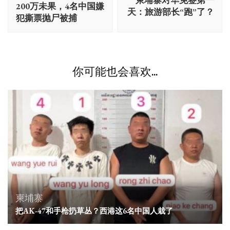
柬埔寨对华免签第一
导
200万未果，4名中国嫌
天：旅游部长“跑”了？
航
犯撕票抛尸被捕
你可能也会喜欢...
柬埔寨
把AK-47和手枪扔草丛？西港这6名中国人栽了