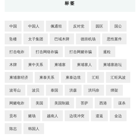
标签
中国
中国人
佩通坦
反对党
园区
国公
坠楼
太子集团
巴域木牌
德崇机场
恶性案件
打击电诈
打击网络诈骗
打击网赌诈骗
暹粒
木牌
柬中关系
柬埔寨
柬埔寨人
柬埔寨政坛
柬埔寨经济
柬泰关系
柬泰边境
汇旺
汇旺风波
波哥山
波贝
泰国
洪森
洪玛奈
绑架
网赌电诈
美国
美国制裁
菩萨
西港
谋杀
贡布
赌场
越南人
边境冲突
遣返
金边
陈志
韩国人