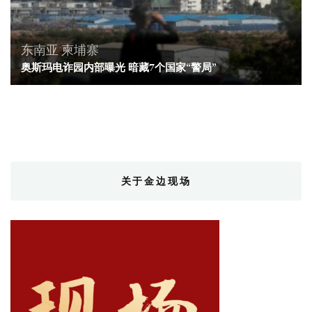
东南亚
柬埔寨
奥斯玛电诈园内部曝光 暗藏7个国家“警局”
关于金边现场