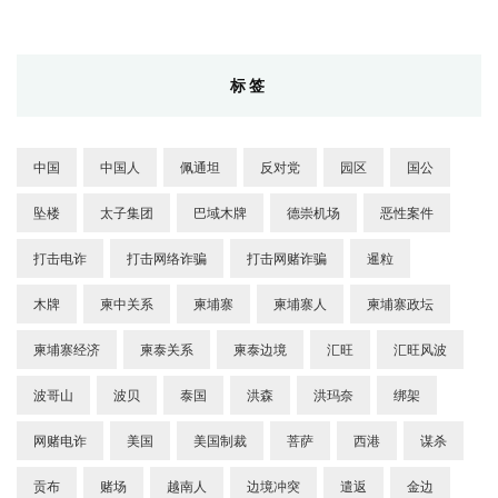
标签
中国
中国人
佩通坦
反对党
园区
国公
坠楼
太子集团
巴域木牌
德崇机场
恶性案件
打击电诈
打击网络诈骗
打击网赌诈骗
暹粒
木牌
柬中关系
柬埔寨
柬埔寨人
柬埔寨政坛
柬埔寨经济
柬泰关系
柬泰边境
汇旺
汇旺风波
波哥山
波贝
泰国
洪森
洪玛奈
绑架
网赌电诈
美国
美国制裁
菩萨
西港
谋杀
贡布
赌场
越南人
边境冲突
遣返
金边