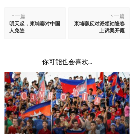
博
上一篇
下一篇
文
明天起，柬埔寨对中国
柬埔寨反对派领袖隆春
导
人免签
上诉案开庭
航
你可能也会喜欢...