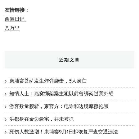
友情链接：
西港日记
八万里
近期文章
柬埔寨菩萨发生炸弹袭击，5人身亡
知情人士：燕窝绑架案主犯以前曾绑架过我外甥
游客数量腰斩，柬官方：电诈和边境摩擦拖累
洪都身在金边豪宅，并未被抓
死伤人数激增！柬埔寨9月1日起恢复严查交通违法