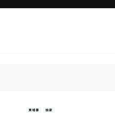
柬埔寨
独家