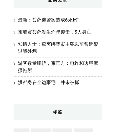
近期文章
最新：菩萨袭警案造成6死1伤
柬埔寨菩萨发生炸弹袭击，5人身亡
知情人士：燕窝绑架案主犯以前曾绑架
过我外甥
游客数量腰斩，柬官方：电诈和边境摩
擦拖累
洪都身在金边豪宅，并未被抓
标签