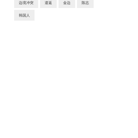
边境冲突
遣返
金边
陈志
韩国人