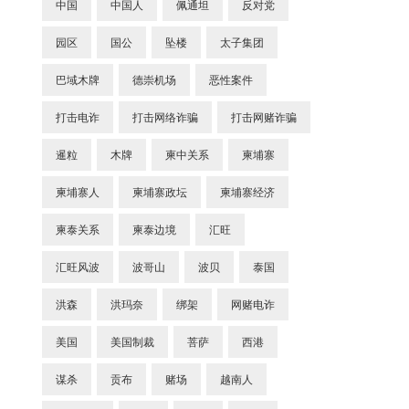
中国
中国人
佩通坦
反对党
园区
国公
坠楼
太子集团
巴域木牌
德崇机场
恶性案件
打击电诈
打击网络诈骗
打击网赌诈骗
暹粒
木牌
柬中关系
柬埔寨
柬埔寨人
柬埔寨政坛
柬埔寨经济
柬泰关系
柬泰边境
汇旺
汇旺风波
波哥山
波贝
泰国
洪森
洪玛奈
绑架
网赌电诈
美国
美国制裁
菩萨
西港
谋杀
贡布
赌场
越南人