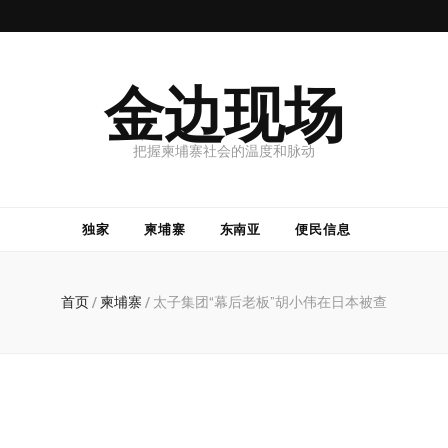
金边现场
把握柬埔寨社会的温度和脉动
独家
柬埔寨
东南亚
便民信息
首页
/
柬埔寨
/
太子集团“幕后老板”胡小伟在日本被查