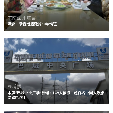
东南亚
柬埔寨
洪森：录音泄露毁掉30年情谊
柬埔寨
木牌“巴域中央广场”被端：129人被抓，超百名中国人涉嫌
网赌电诈！