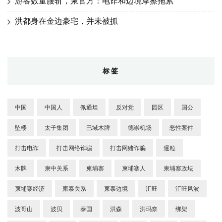
游客数量腰斩，柬官方：电诈和边境摩擦拖累
洪都身在金边豪宅，并未被抓
标签
中国
中国人
佩通坦
反对党
园区
国公
坠楼
太子集团
巴域木牌
德崇机场
恶性案件
打击电诈
打击网络诈骗
打击网赌诈骗
暹粒
木牌
柬中关系
柬埔寨
柬埔寨人
柬埔寨政坛
柬埔寨经济
柬泰关系
柬泰边境
汇旺
汇旺风波
波哥山
波贝
泰国
洪森
洪玛奈
绑架