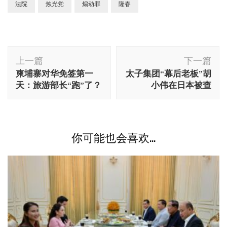
法院
烛光党
煽动罪
隆春
博
上一篇
下一篇
文
柬埔寨对华免签第一
太子集团“幕后老板”胡
导
天：旅游部长“跑”了？
小伟在日本被查
航
你可能也会喜欢...