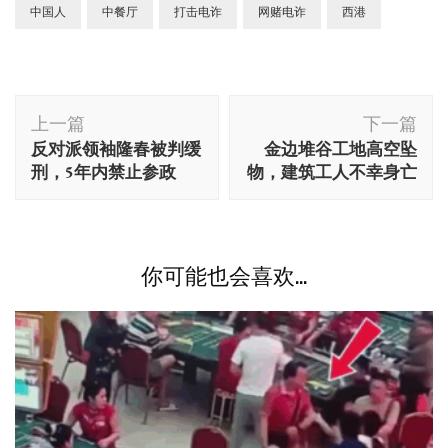
中国人
中餐厅
打击电诈
网赌电诈
西港
博
上一篇
下一篇
文
反对派领袖隆春被判缓
金边堆谷工地高空坠
导
刑，5年内禁止参政
物，建筑工人不幸身亡
航
你可能也会喜欢...