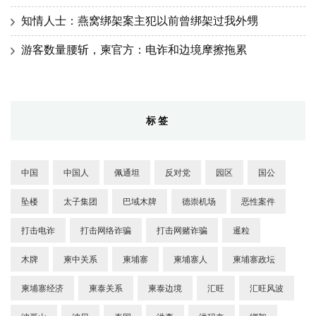
知情人士：燕窝绑架案主犯以前曾绑架过我外甥
游客数量腰斩，柬官方：电诈和边境摩擦拖累
标签
中国
中国人
佩通坦
反对党
园区
国公
坠楼
太子集团
巴域木牌
德崇机场
恶性案件
打击电诈
打击网络诈骗
打击网赌诈骗
暹粒
木牌
柬中关系
柬埔寨
柬埔寨人
柬埔寨政坛
柬埔寨经济
柬泰关系
柬泰边境
汇旺
汇旺风波