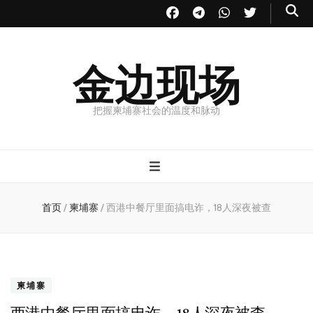
金边现场
把握柬埔寨社会的温度和脉动
首页
/
柬埔寨
/
西港中餐厅里面搞电诈，18人深夜被查
柬埔寨