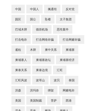
中国
中国人
佩通坦
反对党
园区
国公
坠楼
太子集团
巴域木牌
德崇机场
恶性案件
打击电诈
打击网络诈骗
打击网赌诈骗
暹粒
木牌
柬中关系
柬埔寨
柬埔寨人
柬埔寨政坛
柬埔寨经济
柬泰关系
柬泰边境
汇旺
汇旺风波
波哥山
波贝
泰国
洪森
洪玛奈
绑架
网赌电诈
美国
美国制裁
菩萨
西港
谋杀
贡布
赌场
越南人