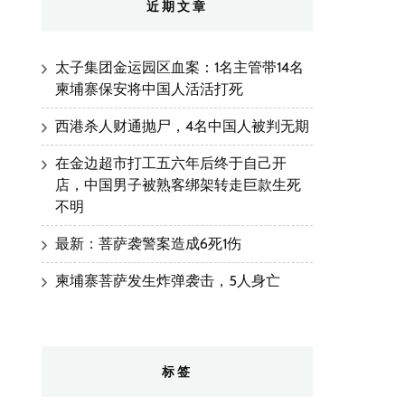
近期文章
太子集团金运园区血案：1名主管带14名
柬埔寨保安将中国人活活打死
西港杀人财通抛尸，4名中国人被判无期
在金边超市打工五六年后终于自己开
店，中国男子被熟客绑架转走巨款生死
不明
最新：菩萨袭警案造成6死1伤
柬埔寨菩萨发生炸弹袭击，5人身亡
标签