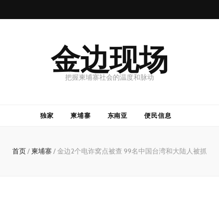
金边现场
把握柬埔寨社会的温度和脉动
独家
柬埔寨
东南亚
便民信息
首页
/
柬埔寨
/
金边2个电诈窝点被查 99名中国台湾和大陆人被抓