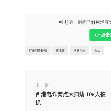
📢 想第一时间了解柬埔寨大
👉 点
打击网络诈骗
柬埔寨
网赌电诈
金边
博
文
上一篇
导
西港电诈窝点大扫荡 106人被
航
抓