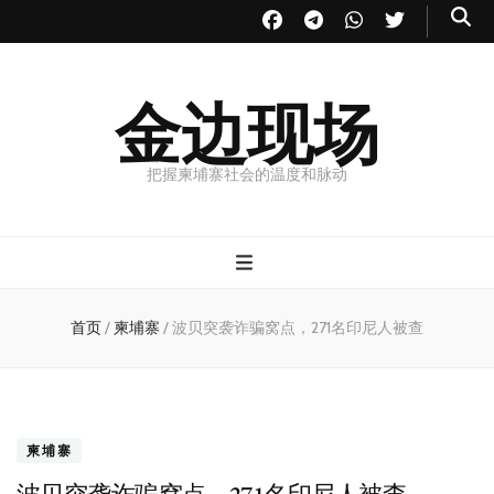
金边现场
把握柬埔寨社会的温度和脉动
首页
/
柬埔寨
/
波贝突袭诈骗窝点，271名印尼人被查
柬埔寨