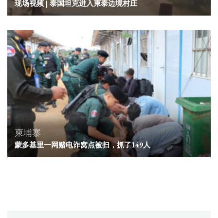
现场视频 | 泰国坦克进入柬泰边境村庄
柬埔寨
蒙多基里一网赌电诈窝点被扫，抓了149人