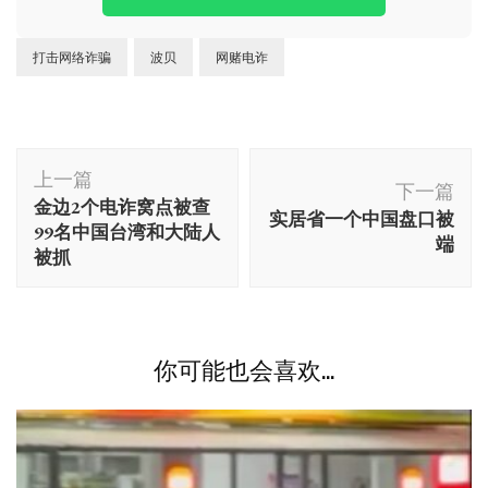
打击网络诈骗
波贝
网赌电诈
博
上一篇
文
下一篇
金边2个电诈窝点被查
实居省一个中国盘口被
导
99名中国台湾和大陆人
端
航
被抓
你可能也会喜欢...