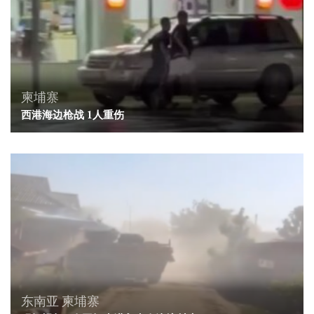
柬埔寨
西港海边枪战 1人重伤
东南亚
柬埔寨