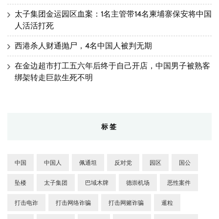
太子集团金运园区血案：1名主管带14名柬埔寨保安将中国
人活活打死
西港杀人财通抛尸，4名中国人被判无期
在金边超市打工五六年后终于自己开店，中国男子被熟客
绑架转走巨款生死不明
标签
中国
中国人
佩通坦
反对党
园区
国公
坠楼
太子集团
巴域木牌
德崇机场
恶性案件
打击电诈
打击网络诈骗
打击网赌诈骗
暹粒