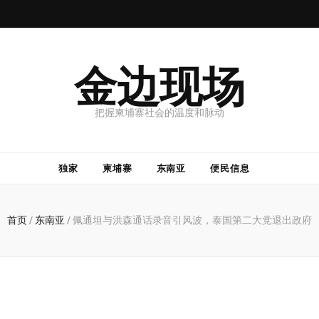
金边现场
把握柬埔寨社会的温度和脉动
独家
柬埔寨
东南亚
便民信息
首页
/
东南亚
/
佩通坦与洪森通话录音引风波，泰国第二大党退出政府