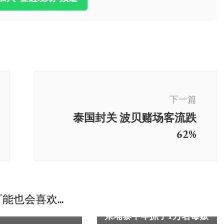
下一篇
泰国封关 波贝赌场客流跌
62%
柬埔寨
：柬埔寨与泰国冲
能也会喜欢...
东南亚
 家族式统治摧毁民
柬埔寨半年抓了1万名毒贩