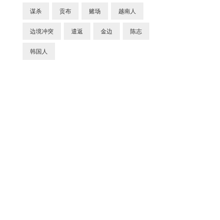
谋杀
贡布
赌场
越南人
边境冲突
遣返
金边
陈志
韩国人