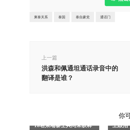
柬泰关系
泰国
泰自豪党
通话门
博
文
上一篇
导
洪森和佩通坦通话录音中的
航
翻译是谁？
东南亚
沈良西
你可
东南亚
柬埔寨
突背后
18名柬埔寨士兵尚未获释
主政治