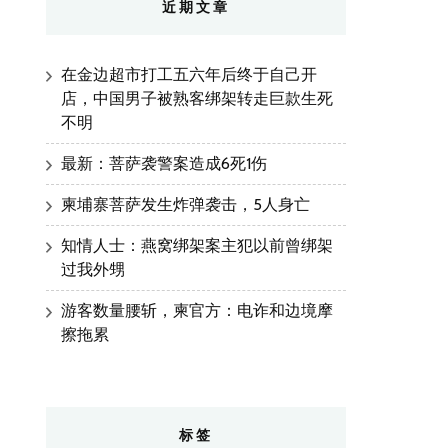
近期文章
在金边超市打工五六年后终于自己开
店，中国男子被熟客绑架转走巨款生死
不明
最新：菩萨袭警案造成6死1伤
柬埔寨菩萨发生炸弹袭击，5人身亡
知情人士：燕窝绑架案主犯以前曾绑架
过我外甥
游客数量腰斩，柬官方：电诈和边境摩
擦拖累
标签