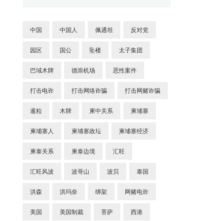
中国
中国人
佩通坦
反对党
园区
国公
坠楼
太子集团
巴域木牌
德崇机场
恶性案件
打击电诈
打击网络诈骗
打击网赌诈骗
暹粒
木牌
柬中关系
柬埔寨
柬埔寨人
柬埔寨政坛
柬埔寨经济
柬泰关系
柬泰边境
汇旺
汇旺风波
波哥山
波贝
泰国
洪森
洪玛奈
绑架
网赌电诈
美国
美国制裁
菩萨
西港