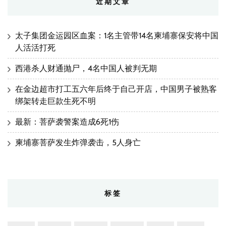
近期文章
太子集团金运园区血案：1名主管带14名柬埔寨保安将中国
人活活打死
西港杀人财通抛尸，4名中国人被判无期
在金边超市打工五六年后终于自己开店，中国男子被熟客
绑架转走巨款生死不明
最新：菩萨袭警案造成6死1伤
柬埔寨菩萨发生炸弹袭击，5人身亡
标签