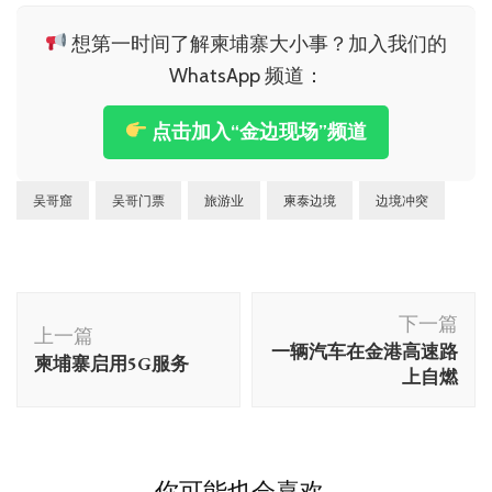
想第一时间了解柬埔寨大小事？加入我们的
WhatsApp 频道：
点击加入“金边现场”频道
吴哥窟
吴哥门票
旅游业
柬泰边境
边境冲突
博
下一篇
文
上一篇
一辆汽车在金港高速路
柬埔寨启用5G服务
导
上自燃
航
你可能也会喜欢...