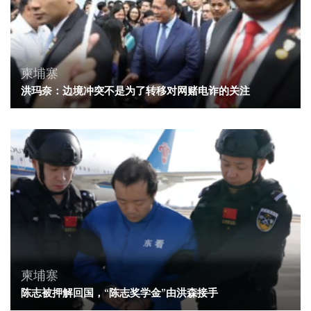
柬埔寨
洪玛奈：边境冲突不是为了转移对网赌电诈的关注
柬埔寨
陈志被押解回国，“陈志奖学金”由洪森接手