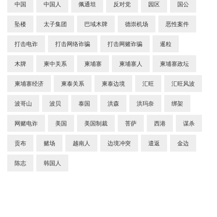
中国
中国人
佩通坦
反对党
园区
国公
坠楼
太子集团
巴域木牌
德崇机场
恶性案件
打击电诈
打击网络诈骗
打击网赌诈骗
暹粒
木牌
柬中关系
柬埔寨
柬埔寨人
柬埔寨政坛
柬埔寨经济
柬泰关系
柬泰边境
汇旺
汇旺风波
波哥山
波贝
泰国
洪森
洪玛奈
绑架
网赌电诈
美国
美国制裁
菩萨
西港
谋杀
贡布
赌场
越南人
边境冲突
遣返
金边
陈志
韩国人