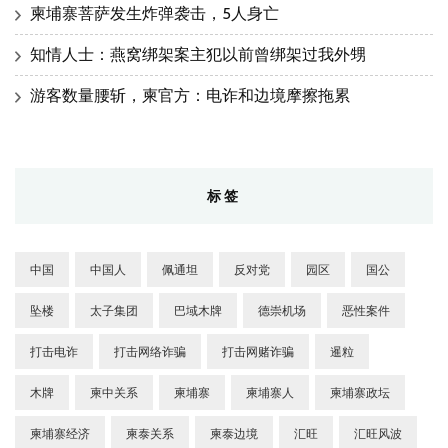
柬埔寨菩萨发生炸弹袭击，5人身亡
知情人士：燕窝绑架案主犯以前曾绑架过我外甥
游客数量腰斩，柬官方：电诈和边境摩擦拖累
标签
中国
中国人
佩通坦
反对党
园区
国公
坠楼
太子集团
巴域木牌
德崇机场
恶性案件
打击电诈
打击网络诈骗
打击网赌诈骗
暹粒
木牌
柬中关系
柬埔寨
柬埔寨人
柬埔寨政坛
柬埔寨经济
柬泰关系
柬泰边境
汇旺
汇旺风波