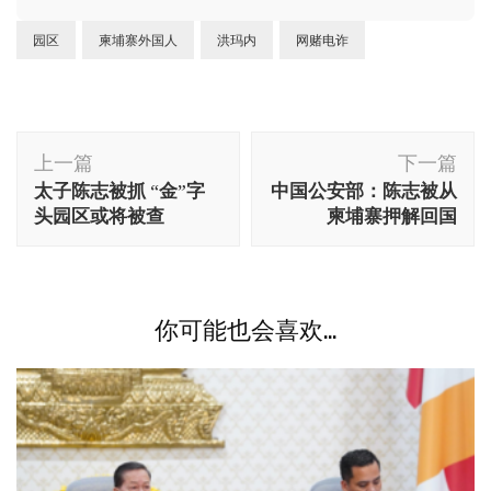
园区
柬埔寨外国人
洪玛内
网赌电诈
博
上一篇
下一篇
文
太子陈志被抓 “金”字
中国公安部：陈志被从
导
头园区或将被查
柬埔寨押解回国
航
你可能也会喜欢...