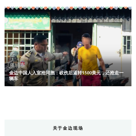
柬埔寨
金边中国人入室抢同胞：砍伤后逼转5500美元，还抢走一
辆车
关于金边现场