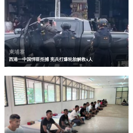
柬埔寨
西港一中国悍匪拒捕 宪兵打爆轮胎解救4人