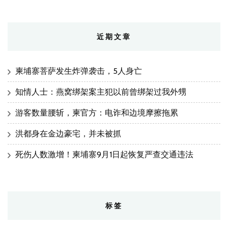
近期文章
柬埔寨菩萨发生炸弹袭击，5人身亡
知情人士：燕窝绑架案主犯以前曾绑架过我外甥
游客数量腰斩，柬官方：电诈和边境摩擦拖累
洪都身在金边豪宅，并未被抓
死伤人数激增！柬埔寨9月1日起恢复严查交通违法
标签