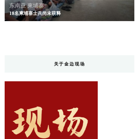
东南亚
柬埔寨
18名柬埔寨士兵尚未获释
关于金边现场