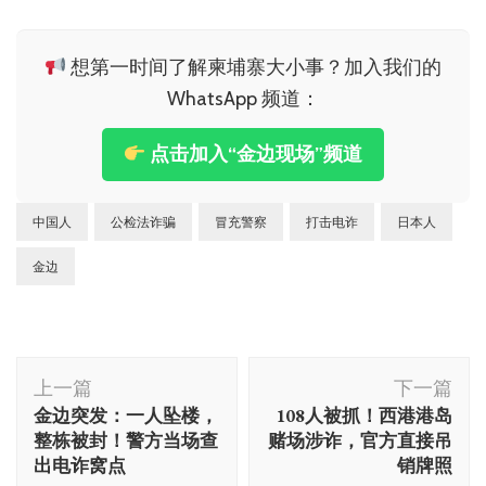
想第一时间了解柬埔寨大小事？加入我们的
WhatsApp 频道：
点击加入“金边现场”频道
中国人
公检法诈骗
冒充警察
打击电诈
日本人
金边
博
上一篇
下一篇
文
金边突发：一人坠楼，
108人被抓！西港港岛
导
整栋被封！警方当场查
赌场涉诈，官方直接吊
航
出电诈窝点
销牌照