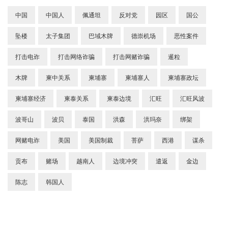
中国
中国人
佩通坦
反对党
园区
国公
坠楼
太子集团
巴域木牌
德崇机场
恶性案件
打击电诈
打击网络诈骗
打击网赌诈骗
暹粒
木牌
柬中关系
柬埔寨
柬埔寨人
柬埔寨政坛
柬埔寨经济
柬泰关系
柬泰边境
汇旺
汇旺风波
波哥山
波贝
泰国
洪森
洪玛奈
绑架
网赌电诈
美国
美国制裁
菩萨
西港
谋杀
贡布
赌场
越南人
边境冲突
遣返
金边
陈志
韩国人