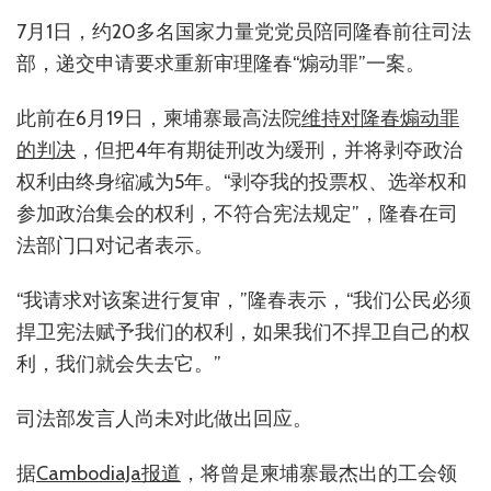
7月1日，约20多名国家力量党党员陪同隆春前往司法
部，递交申请要求重新审理隆春“煽动罪”一案。
此前在6月19日，柬埔寨最高法院
维持对隆春煽动罪
的判决
，但把4年有期徒刑改为缓刑，并将剥夺政治
权利由终身缩减为5年。“剥夺我的投票权、选举权和
参加政治集会的权利，不符合宪法规定”，隆春在司
法部门口对记者表示。
“我请求对该案进行复审，”隆春表示，“我们公民必须
捍卫宪法赋予我们的权利，如果我们不捍卫自己的权
利，我们就会失去它。”
司法部发言人尚未对此做出回应。
据
CambodiaJa报道
，将曾是柬埔寨最杰出的工会领