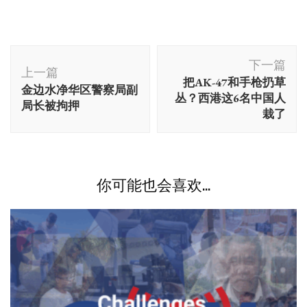
博
下一篇
文
上一篇
把AK-47和手枪扔草
金边水净华区警察局副
导
丛？西港这6名中国人
局长被拘押
航
栽了
你可能也会喜欢...