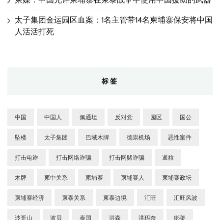
太子集团金运园区血案：1名主管带14名柬埔寨保安将中国
人活活打死
标签
中国
中国人
佩通坦
反对党
园区
国公
坠楼
太子集团
巴域木牌
德崇机场
恶性案件
打击电诈
打击网络诈骗
打击网赌诈骗
暹粒
木牌
柬中关系
柬埔寨
柬埔寨人
柬埔寨政坛
柬埔寨经济
柬泰关系
柬泰边境
汇旺
汇旺风波
波哥山
波贝
泰国
洪森
洪玛奈
绑架